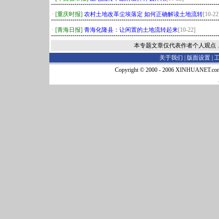
·
[重庆时报]
农村土地改革尘埃落定 如何正确解读土地流转
[10-22
·
[青海日报]
青海化隆县：让闲置的土地流转起来
[10-22]
本专题文章仅代表作者个人观点
关于我们 |
版面设置
|
Copyright © 2000 - 2006 XINHUA