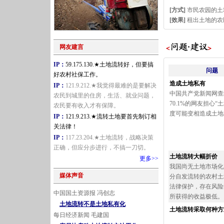
[方式]
市民农园的土
[效果]
租出土地的农
网友建言
IP：
59.175.130.★土地流转好，但要搞
问题
好农村社保工作。
造成土地私有
IP：
121.9.212.★我觉得最难的是要解决
中国共产党新闻网查
农民到城里的住房，生活、就业问题，
70.1%的网友担心“
农民要有收入才有保障。
度可能变相造成土地
IP：
121.9.213.★流转土地要首先制订相
关法律！
IP：
117.23.204.★土地流转，战略决策
正确，但应分步进行，不搞一刀切。
土地流转大幅折价
更多>>
我国尚无土地市场化
媒体声音
分自发流转的农村土
法律保护，存在风险
中国国土资源报 冯创志
所获得的收益极低。
土地流转不是土地私有化
土地流转采取何种方
每日经济新闻 毛建国