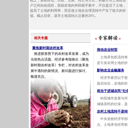
础上，采取转包、出租、互换、转让等方式，积极引导土地在农
户之间自由流转，鼓励农地向种田能手集中，不仅盘活了土地，
提高了土地的利用率，而且使土地在合理流转中产生了较大的价
值。截止目前，该市土地流转占总量的28%。
相关专题
聚焦新时期农村改革
推动农业转型
推进新形势下的农村改革发展，成为
土地承包权流转将
当前热点话题。经济参考报推出《聚焦
是引发农用土地的价
新时期农村改革》专栏，对农村改革发
影响农业金融服务
展中遇到的新情况、新问题进行探讨。
敬请关注。
经济学家厉以宁曾
值启动后，农地的价
相当于进城农民“社
科院城市发展与环
城镇居民的社保，是
农村土地流转不是转
中央党校经济学部
点。土地承包经营权