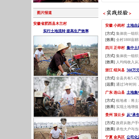
图片报道
安徽省肥西县木兰村
安徽 小岗村
土地自
实行土地流转 提高生产效率
[方式]
集体统一组织
[效果]
全村1800亩
四川 正华村
集中土
[方式]
集体统一组织
[效果]
人均纯收入从2
浙江 绍兴县
560
[方式]
全县共有5.4
[远景]
通过5年时间
广东 连山县
土地集
[方式]
租地者：将土
[效果]
实现土地增值
贵州 顶云乡
从“承
[方式]
政府从散户手
[效果]
承包大户与当
宁夏 金风区
公司化