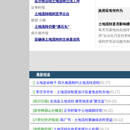
应尽快启动土地流转立法工作
证券时报
政府应有何作为
土地流转细则宜早出台
瞭望 小橹
土地流转是否影响楼
土地流转仍要“摸石头”
有关宅基地自由流转
南方都市报
房”合法化乃至对房
应确保土地流转的主体是农民
或利空等议论颇为热
最新报道
·
[]
土地是命根子 四大难题制约土地流转进程
[02-17]
·
[]
枣庄市市长：土地流转制度设计应避免农民失地
[02-17]
·
[四川日报]
岳池县土地流转 撂荒地变成“聚宝盆”
[10-22]
·
[新华网眉山分频道]
正华村集中土地规模经营
[10-22]
·
[21世纪经济报道]
陈广书：土地流转要确保农民受益
[10-22]
·
[华西都市报]
土地流转中政府发挥什么作用
[10-22]