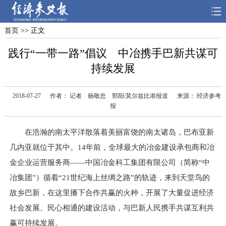
首页
>> 正文
首页
深度
思想
践行“一带一路”倡议 中冶携手巴新共谋可
天天315
财智
读书
持续发展
电子报
2018-07-27
作者： 记者 杨敬忠 郭阳/莫尔兹比港报道
来源： 经济参考
报
在浩瀚的南太平洋散落着美丽富饶的南太诸岛，巴布亚新
几内亚就位于其中。14年前，全球最大的冶金建设承包商和冶
金企业运营服务商——中国冶金科工集团有限公司（简称“中
冶集团”）循着“21世纪海上丝绸之路”的轨迹，来到天堂鸟的
故乡巴新，在这里播下合作共赢的火种，开展了大量促进经济
社会发展、民心相通的建设活动，与巴新人民携手共谋互利共
赢可持续发展。