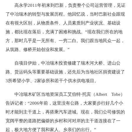
高永学2011年初来到巴新，负责整个公司运营管理，见证
了中冶瑞木的转型与发展历程。他回忆说，当时巴新社会跟现
在有很大区别，从物质条件、人员素质到产业状况、基础设
施，都比现在落后，充满了困难和挑战。“现在我们所在的地
方，那时几乎是一无所有、一穷二白。我们跟当地民众一起，
从筑路、修桥开始创业和发展。”
自项目伊始，中冶瑞木投资修建了瑞木河大桥、进山公
路、货运码头等重要基础设施，还先后为当地社区捐资建设了
3所希望小学、2家诊所和若干个供水供电项目。
中冶瑞木矿区当地资深员工艾伯特·托宾（Albert Tobe）
告诉记者：“2006年前，这里没有公路，大家要步行好几个小
时才能到主干道上，再搭乘汽车进城。现在，我们公司修筑的
宽阔平整的道路把偏僻的乡村和河对岸的主干道连接在了一
起，极大地方便了我和家人、乡亲们的出行。”