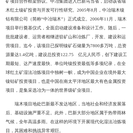
矿项目合作框架协议。中冶集团进入巴新马当省，启动该省瑞
木红土镍矿投资与开发可行性研究。2005年8月，中冶瑞木镍
钴有限公司（简称“中冶瑞木”）正式成立。2006年11月，瑞木
项目举行奠基仪式，全面启动建设准备和设计工作。随后，一
批批建设者、运营者相继进驻矿山和冶炼厂，开发、建设和运
营项目。迄今，该项目已探明镍矿石储量为7800多万吨，总资
源量达1.4亿吨，建设总投资122.75 亿元人民币，创下建设工
期最短、达产速度最快、单位吨镍投资最低等多项纪录，在全
球红土矿湿法冶炼项目中独树一帜，成为中国企业在境外最大
镍钴矿投资项目，也是中国在南太平洋地区最大有色金属投资
项目，是集采选冶为一体的世界级矿业项目。
瑞木项目地处巴新最不发达地区，当地社会和经济发展落
后、基础设施严重不足。此外，巴新大部分地区属于热带雨林
气候，全年高温多雨。在这样的环境下开展现代化湿法冶炼项
目，其困难和挑战异常艰巨。