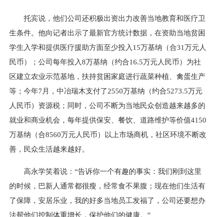
托宾说，他们公司还积极出资出力改善当地教育和医疗卫
生条件。他向记者出示了最新官方统计数据，在资助当地贫困
学生入学和提供医疗援助方面至少投入15万基纳（合31万元人
民币）；公司每年投入8万基纳（约合16.5万元人民币）为社
区建立农业示范基地，扶持贫困家庭进行蔬菜种植、禽蛋生产
等；今年7月，中冶瑞木支付了2550万基纳（约合5273.5万元
人民币）资源税；同时，公司不断为当地民众创造越来越多的
就业和商业机会，每年提供保安、餐饮、道路维护等价值4150
万基纳（合8560万元人民币）以上市场商机，社区环境不断改
善，民众生活越来越好。
高永学笑着说：“告诉你一个有趣的事实：我们刚到这里
的时候，巴新人通常都很瘦，经常食不果腹；现在他们生活有
了保障，安居乐业，我的好多当地员工发福了，公司还要想办
法帮他们控制体重增长，保护他们的健康。”