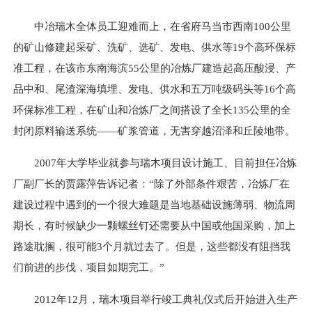
中冶瑞木全体员工迎难而上，在省府马当市西南100公里
的矿山修建起采矿、洗矿、选矿、发电、供水等19个高环保标
准工程，在该市东南海滨55公里的冶炼厂建造起高压酸浸、产
品中和、尾渣深海填埋、发电、供水和五万吨级码头等16个高
环保标准工程，在矿山和冶炼厂之间搭设了全长135公里的全
封闭原料输送系统——矿浆管道，无害穿越沼泽和丘陵地带。
2007年大学毕业就参与瑞木项目设计施工、目前担任冶炼
厂副厂长的贾露萍告诉记者：“除了外部条件艰苦，冶炼厂在
建设过程中遇到的一个很大难题是当地基础设施薄弱、物流周
期长，有时候缺少一颗螺丝钉还需要从中国或他国采购，加上
路途耽搁，很可能3个月就过去了。但是，这些都没有阻挡我
们前进的步伐，项目如期完工。”
2012年12月，瑞木项目举行竣工典礼仪式后开始进入生产