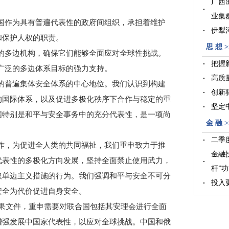
广西
业集
国作为具有普遍代表性的政府间组织，承担着维护
伊犁
和保护人权的职责。
晋江
思 想 >
的多边机构，确保它们能够全面应对全球性挑战。
把握
广泛的多边体系目标的强力支持。
高质
的普遍集体安全体系的中心地位。我们认识到构建
创新
的国际体系，以及促进多极化秩序下合作与稳定的重
坚定
国特别是和平与安全事务中的充分代表性，是一项尚
金 融 >
二季
作，为促进全人类的共同福祉，我们重申致力于推
金融
代表性的多极化方向发展，坚持全面禁止使用武力，
杆”
取单边主义措施的行为。我们强调和平与安全不可分
投入
安全为代价促进自身安全。
“债牛
成果文件，重申需要对联合国包括其安理会进行全面
增强发展中国家代表性，以应对全球挑战。中国和俄