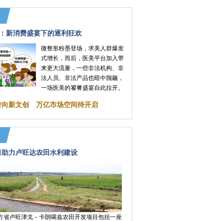
：新消费盛宴下的逐利狂欢
微整形粉墨登场，求美人群爆发
式增长，而后，医美平台加入带
来更大流量，一些非法机构、非
法人员、非法产品也暗中觊觎，
一场医美的饕餮盛宴自此拉开。
转向新文创 万亿市场空间待开启
司助力卢旺达农田水利建设
方省卢旺津戈－卡朗噶兹农田开发项目包括一座