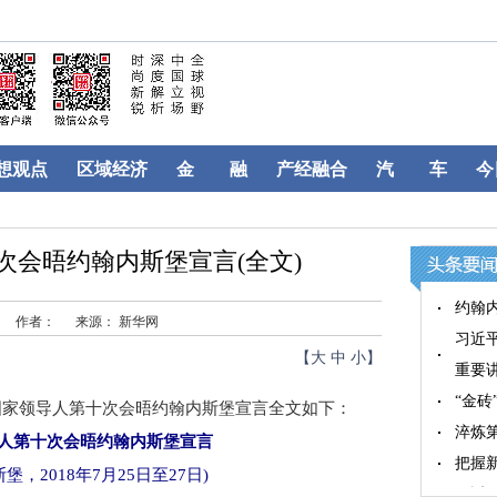
想观点
区域经济
金 融
产经融合
汽 车
今
次会晤约翰内斯堡宣言(全文)
约翰
作者：
来源： 新华网
习近
【
大
中
小
】
重要
“金
国家领导人第十次会晤约翰内斯堡宣言全文如下：
淬炼第
人第十次会晤约翰内斯堡宣言
把握新
2018年7月25日至27日)
习近