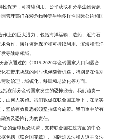
样性保护，可持续利用、公平获取和分享生物资源
公园管理部门在濒危物种等生物多样性国际公约和国
合作上的巨大潜力，包括海洋运输、造船、近海石
技术合作、海洋资源保护和可持续利用、滨海和海洋
开发等战略领域。
会议通过的《2015-2020年金砖国家人口问题合
变化在带来挑战的同时也伴随着机遇，特别是在性别
来劳动治理，城镇化，移民和老龄化等方面。
包括在部分金砖国家发生的恐怖袭击。我们谴责一
点，由何人实施。我们敦促在联合国主导下，在坚实
义，坚信有效反恐必须坚持综合施策。我们重申所有
络融资及恐怖行为的责任。
广泛的全球反恐联盟，支持联合国在这方面的中心
依据包括《联合国宪章》、国际难民法和人道主义法