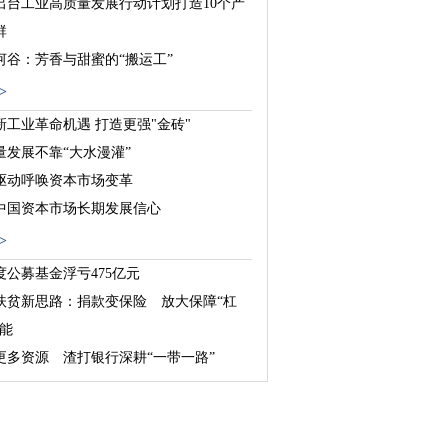
出台工业高质量发展行动计划打造10个产
群
河谷：芳香与甜蜜的“搬运工”
：新型城镇化的探索与实践
>
新工业革命机遇 打造更强"金砖"
量发展不靠“大水漫灌”
驱动呼唤资本市场变革
中国资本市场长期发展信心
>
度公募基金浮亏475亿元
扶贫新思路：捐款变保险 放大保障“杠
功能
更多资源 渣打银行深耕“一带一路”
”戛然而止 “牛平”趋于“熊陡”