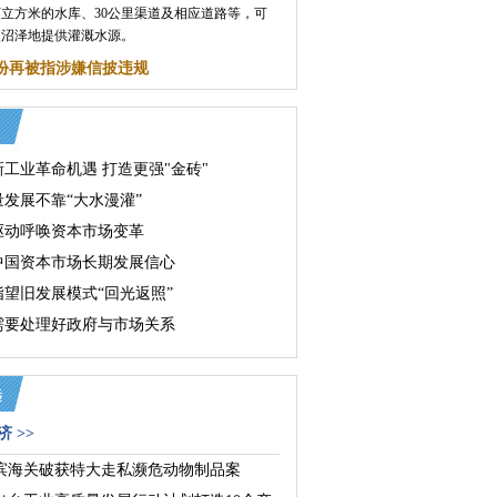
5万立方米的水库、30公里渠道及相应道路等，可
公顷沼泽地提供灌溉水源。
份再被指涉嫌信披违规
工业革命机遇 打造更强"金砖"
量发展不靠“大水漫灌”
驱动呼唤资本市场变革
中国资本市场长期发展信心
指望旧发展模式“回光返照”
需要处理好政府与市场关系
 >>
滨海关破获特大走私濒危动物制品案