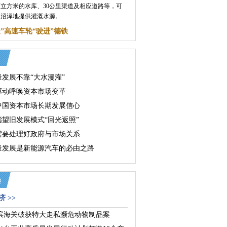
5万立方米的水库、30公里渠道及相应道路等，可
公顷沼泽地提供灌溉水源。
造”高速车轮“驶进”德铁
量发展不靠“大水漫灌”
驱动呼唤资本市场变革
中国资本市场长期发展信心
指望旧发展模式“回光返照”
需要处理好政府与市场关系
量发展是新能源汽车的必由之路
 >>
滨海关破获特大走私濒危动物制品案