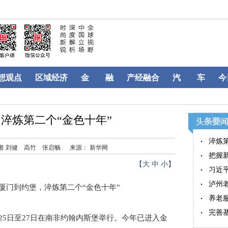
想观点
区域经济
金 融
产经融合
汽 车
今
淬炼第二个“金色十年”
淬炼第
记者 刘健 高竹 张启畅
来源： 新华网
把握新
【
大
中
小
】
习近
泸州
厦门到约堡，淬炼第二个“金色十年”
养老
完善
5日至27日在南非约翰内斯堡举行。今年已进入金