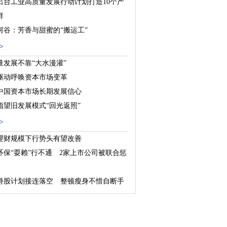
出台工业高质量发展行动计划打造10个产
群
河谷：芳香与甜蜜的“搬运工”
：新型城镇化的探索与实践
>
量发展不靠“大水漫灌”
驱动呼唤资本市场变革
中国资本市场长期发展信心
指望旧发展模式“回光返照”
>
理财规模下行势头有望改善
环保“耍赖”行不通 2家上市公司被联合惩
持股计划接连落空 整顿瘦身不惜自断手
基金“蓄势”助力养老金第三支柱