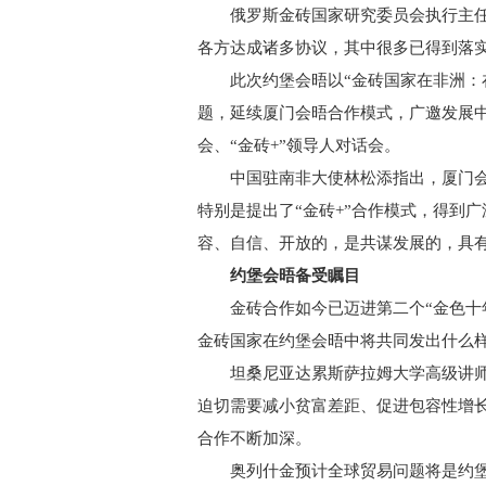
俄罗斯金砖国家研究委员会执行主任格
各方达成诸多协议，其中很多已得到落实
此次约堡会晤以“金砖国家在非洲：在
题，延续厦门会晤合作模式，广邀发展
会、“金砖+”领导人对话会。
中国驻南非大使林松添指出，厦门会
特别是提出了“金砖+”合作模式，得到
容、自信、开放的，是共谋发展的，具有
约堡会晤备受瞩目
金砖合作如今已迈进第二个“金色十年
金砖国家在约堡会晤中将共同发出什么
坦桑尼亚达累斯萨拉姆大学高级讲师本
迫切需要减小贫富差距、促进包容性增
合作不断加深。
奥列什金预计全球贸易问题将是约堡