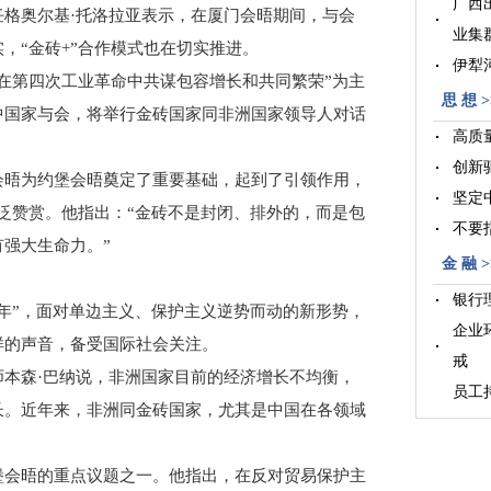
广西
奥尔基·托洛拉亚表示，在厦门会晤期间，与会
业集
，“金砖+”合作模式也在切实推进。
伊犁
第四次工业革命中共谋包容增长和共同繁荣”为主
晋江
思 想 >
中国家与会，将举行金砖国家同非洲国家领导人对话
高质
创新
晤为约堡会晤奠定了重要基础，起到了引领作用，
坚定
广泛赞赏。他指出：“金砖不是封闭、排外的，而是包
不要
强大生命力。”
金 融 >
银行
”，面对单边主义、保护主义逆势而动的新形势，
企业
样的声音，备受国际社会关注。
戒
森·巴纳说，非洲国家目前的经济增长不均衡，
员工
长。近年来，非洲同金砖国家，尤其是中国在各领域
臂
公募
会晤的重点议题之一。他指出，在反对贸易保护主