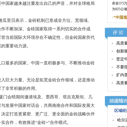
展中国家越来越注重发出自己的声音，并对全球格局
库容37
为925
·
“中国
瓜里贝表示，金砖机制已形成全方位、宽领域、
合作不断加深。金砖国家取得一系列切实的合作成
尽管当前国际大环境存在不确定性，但金砖国家所代
高质
展的重要动力源。
创新
坚定
口最多的国家。中国一直积极参与、不断推动金砖
不要
扩内
入巨大力量。无论是拓宽金砖合作领域，还是推动
高质
挥了非常积极的作用。
厦门会晤期间邀请埃及、墨西哥、塔吉克斯坦、几
家与发展中国家对话会，共商南南合作和国际发展大
区域经济
，决定打造更紧密、更广泛、更全面的金砖战略伙伴
哈尔
实合作，有效推进“金砖+”合作模式。