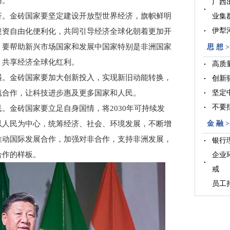
用。
广西
。金砖国家要坚定建设开放型世界经济，旗帜鲜明
业集
伊犁
投资自由化便利化，共同引导经济全球化朝着更加开
晋江
。要帮助新兴市场国家和发展中国家特别是非洲国家
思 想 >
，共享经济全球化红利。
高质
。金砖国家要加大创新投入，实现新旧动能转换，
创新
流合作，让科技进步惠及更多国家和人民。
坚定
不要
金砖国家要立足自身国情，将2030年可持续发
以人民为中心，统筹经济、社会、环境发展，不断增
金 融 >
推动国际发展合作，加强对非合作，支持非洲发展，
银行
合作的样板。
企业
戒
员工
臂
公募