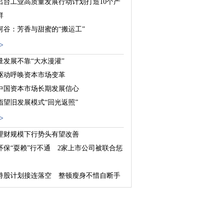
出台工业高质量发展行动计划打造10个产
群
河谷：芳香与甜蜜的“搬运工”
：新型城镇化的探索与实践
>
量发展不靠“大水漫灌”
驱动呼唤资本市场变革
中国资本市场长期发展信心
指望旧发展模式“回光返照”
>
理财规模下行势头有望改善
环保“耍赖”行不通 2家上市公司被联合惩
持股计划接连落空 整顿瘦身不惜自断手
基金“蓄势”助力养老金第三支柱