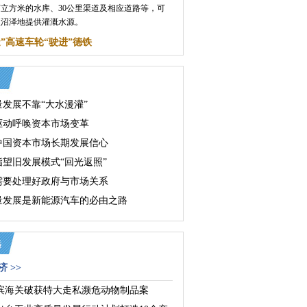
5万立方米的水库、30公里渠道及相应道路等，可
公顷沼泽地提供灌溉水源。
造”高速车轮“驶进”德铁
量发展不靠“大水漫灌”
驱动呼唤资本市场变革
中国资本市场长期发展信心
指望旧发展模式“回光返照”
需要处理好政府与市场关系
量发展是新能源汽车的必由之路
 >>
滨海关破获特大走私濒危动物制品案