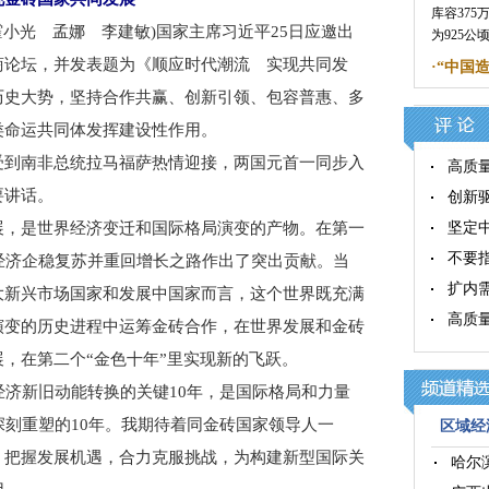
库容37
小光 孟娜 李建敏)国家主席习近平25日应邀出
为925
商论坛，并发表题为《顺应时代潮流 实现共同发
·
“中国
历史大势，坚持合作共赢、创新引领、包容普惠、多
类命运共同体发挥建设性作用。
到南非总统拉马福萨热情迎接，两国元首一同步入
高质
要讲话。
创新
，是世界经济变迁和国际格局演变的产物。在第一
坚定
不要
经济企稳复苏并重回增长之路作出了突出贡献。当
扩内
大新兴市场国家和发展中国家而言，这个世界既充满
高质
演变的历史进程中运筹金砖合作，在世界发展和金砖
，在第二个“金色十年”里实现新的飞跃。
济新旧动能转换的关键10年，是国际格局和力量
深刻重塑的10年。我期待着同金砖国家领导人一
区域经济
，把握发展机遇，合力克服挑战，为构建新型国际关
哈尔