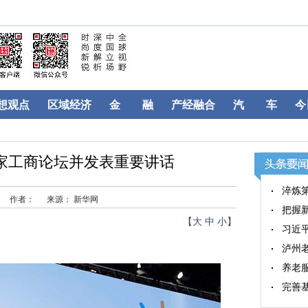
想观点
区域经济
金 融
产经融合
汽 车
今
家工商论坛并发表重要讲话
淬炼第
作者：
来源： 新华网
把握新
【
大
中
小
】
习近
泸州
养老
完善