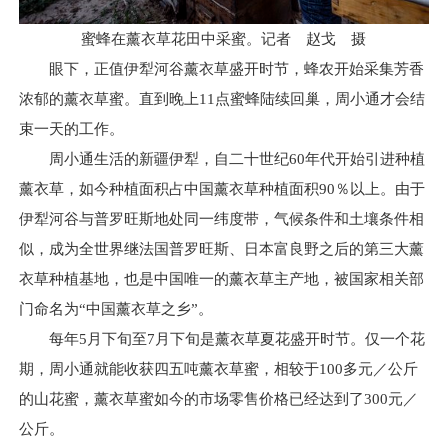
蜜蜂在薰衣草花田中采蜜。记者 赵戈 摄
眼下，正值伊犁河谷薰衣草盛开时节，蜂农开始采集芳香
浓郁的薰衣草蜜。直到晚上11点蜜蜂陆续回巢，周小通才会结
束一天的工作。
周小通生活的新疆伊犁，自二十世纪60年代开始引进种植
薰衣草，如今种植面积占中国薰衣草种植面积90％以上。由于
伊犁河谷与普罗旺斯地处同一纬度带，气候条件和土壤条件相
似，成为全世界继法国普罗旺斯、日本富良野之后的第三大薰
衣草种植基地，也是中国唯一的薰衣草主产地，被国家相关部
门命名为“中国薰衣草之乡”。
每年5月下旬至7月下旬是薰衣草夏花盛开时节。仅一个花
期，周小通就能收获四五吨薰衣草蜜，相较于100多元／公斤
的山花蜜，薰衣草蜜如今的市场零售价格已经达到了300元／
公斤。