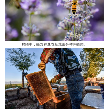
晨曦中，蜂农在薰衣草花田旁整理蜂箱。