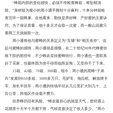
“蜂箱内部的变化很快，必须不停检查蜂箱，将坠蜡清
除。”身材较为瘦小的周小通手脚却十分麻利，十来分钟就检
查完毕一箱蜂巢。在他看来，勤快是养好蜂、产好蜜的主要诀
窍。为了保证质量，他十多天才会取一次蜜，而一般山花蜜只
要两三天就能取一次。
周小通将他与蜜蜂的关系定义为“互哺”和“相互依存”。说
起与蜜蜂的感情，周小通很是感慨，在二十世纪90年代蜂蜜价
格下跌的那些年，不少蜂农卖掉蜜蜂转行，周小通也一度联系
好了买家，但最终因为舍不得而临阵反悔，又坚持干了下来。
15箱、42箱、70箱、300箱，现今，周小通的黑蜂“子弟
兵”发展到650多箱、3000多万只。毛驴车、拖拉机、解放牌卡
车、加长半挂车，周小通的转场半径从几公里扩大到几十、上
百公里，跨地区作业毫不费力。
但养蜂仍旧有风险。“蜂农最担心的就是天气，曾经遇上
花期里十天半个月都下雨，气候直接决定了收入多少。”周小