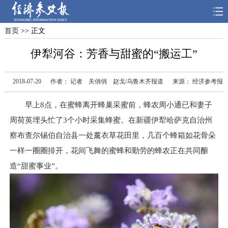
首页
>> 正文
首页
深度
思想
伊犁河谷：芳香与甜蜜的“搬运工”
天天315
财智
读书
2018-07-20
作者： 记者 关俏俏 赵戈/乌鲁木齐报道
来源： 经济参考报
电子报
早上8点，在蜜蜂离开蜂巢采蜜前，蜂农周小通已和妻子
周荷英埋头忙了3个小时采集蜂蜜。在新疆伊犁哈萨克自治州
察布查尔锡伯自治县一处薰衣草花田里，几百个蜂箱如花骨朵
一样一圈圈排开，花间飞舞的蜜蜂和勤劳的蜂农正在共同酿
造“甜蜜事业”。