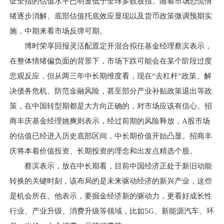
证全指的估值水平已明显低于全球多数股指。随着市场恐慌情
绪逐步消解、底部估值托底效应显现以及货币政策微调预期实
施，中期来看市场反弹可期。
博时荣享回报灵活配置定开混合拟任基金经理蔡滨表示，
在整体情绪偏负面的背景下，市场下跌可能会在某个阶段过度
悲观反应，但从两三年中长期维度看，现在“去杠杆”政策、解
决债务危机、防范金融风险，甚至部分产业补贴政策退出等政
策，在中国转型期都是大方向正确的，对市场应该有信心。招
商丰庆基金经理姚爽则表示，经过前期的风险释放，A股市场
的估值已经进入历史底部区间，中长期价值开始凸显。招商丰
庆将本着价值投资、长期投资的理念和出发点精选个股。
蔡滨表示，放在中长期看，目前中国经济正处于新旧动能
转换的关键时刻，该布局的是未来驱动经济的新兴产业，这些
是机会所在。他表示，要掘金经济新的驱动力，更看好成长性
行业、产业升级、消费升级等领域，比如5G、新能源汽车、环