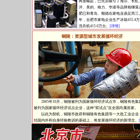
再度崛起，已先后吸引了海尔、长虹
洋、美的、格力、华凌等品牌相继落
肥已和青岛、顺德在家电业鼎足而三。2
年，合肥市家电企业生产冰箱455.4
洗衣机415.6万台。
[详情]
铜陵：资源型城市发展循环经济
2005年10月，铜陵被列为国家循环经济试点市，铜陵有色集
被列为国家循环经济试点企业，这种“双试点”在全国尚属首家
以此为契机，铜陵市政府和铜陵有色集团等一大批工业企业
结国内外和自身经验教训的基础上，将发展循环经济的新理念。