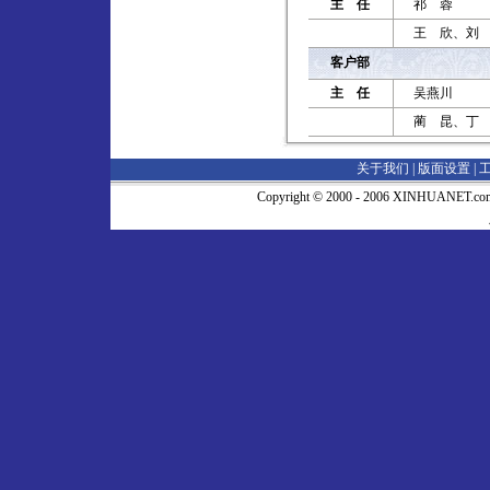
主 任
祁 蓉
王 欣、刘
客户部
主 任
吴燕川
蔺 昆、丁
关于我们 |
版面设置
|
Copyright © 2000 - 2006 XINHUA