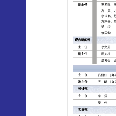
副主任
王迎晖、
高 露、
李佳鹏、
方家喜、
杨 烨
修国华
观点新闻部
主 任
李文茹
副主任
田如柱
邹紫金、
主 任
吕丽虹 [办公电
副主任
齐 昕 [办公电
设计部
主 任
李 震
梁 伟
客服部