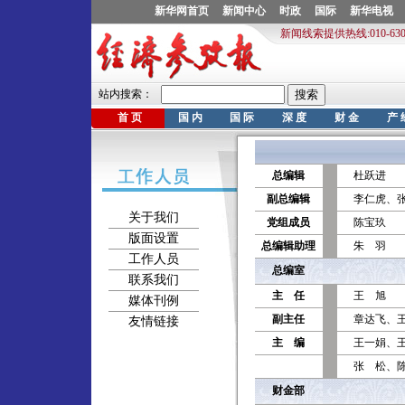
总编辑
杜跃进
副总编辑
李仁虎、
关于我们
党组成员
陈宝玖
版面设置
总编辑助理
朱 羽
工作人员
总编室
联系我们
主 任
王 旭
媒体刊例
副主任
章达飞、
友情链接
主 编
王一娟、
张 松、
财金部