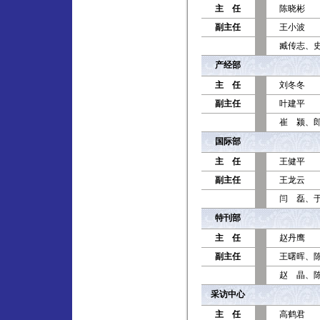
主 任
陈晓彬
副主任
王小波
臧传志、
产经部
主 任
刘冬冬
副主任
叶建平
崔 颍、
国际部
主 任
王健平
副主任
王龙云
闫 磊、
特刊部
主 任
赵丹鹰
副主任
王曙晖、
赵 晶、
采访中心
主 任
高鹤君