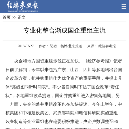
首页
>> 正文
首页
深度
思想
专业化整合渐成国企重组主流
天天315
财智
读书
2018-07-27
作者： 记者 杨烨/北京报道
来源： 经济参考报
电子报
央企和地方国资重组步伐正在加快。《经济参考报》记者
日前了解到，今年以来包括广东、山西、四川等多地均出台国
企改革方案，把并购重组作为优化资产的重要手段，并提出具
体“路线图”和“时间表”。不少省份同时下达了国企改革“责任
状”，各地重组改革提速，国企并购重组进入密集落地期。另
一方面，央企的兼并重组改革也在加快提速。今年上半年，中
核集团和中核建设集团、武汉邮科院和电信科研院实施重组，
装备制造等企业重组也在稳妥积极推进，央企户数调整至96