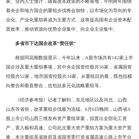
家。业内人士预计，随着改革政策的不断落地，今明两年围绕
着央企和地方国企的重组步伐将会加快，以市场化为导向的专
业化、产业化重组将成为主要方式，这将提高国有企业资本配
置效率，推动资源向优势企业集中、向企业主业集中。
多省市下达国企改革“责任状”
根据同花顺数据显示，今年以来，A股市场共有142家上市
国企涉及重大重组事项，其中央企国资控股共56家，省属国资
控股共52家，地市国资控股共34家。从重组目的看，既包括横
向整合和垂直整合，也包括多元化战略重组等。
《经济参考报》记者了解到，东北地区以及河北、山西、
山东等省份，改革重组步伐最为迅猛。6月6日晚间，山西省A
股上市公司山西三维发布资产重组草案，拟置出全部化工资
产，置入榆和高速。公司此次重大资产重组方案为重大资产置
换，本次重组系省政府及省国资委打造省属高速公路上市平台