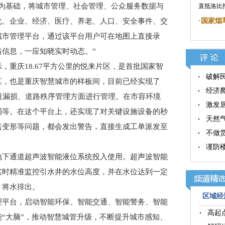
图为基础，将城市管理、社会管理、公众服务数据与
直抵洛比
化、企业、经济、医疗、养老、人口、安全事件、交
·
国家烟
城市管理平台，通过该平台用户可在地图上直接录
信息，一应知晓实时动态。”
庆18.67平方公里的悦来片区，是首批国家智
破解
区，也是重庆智慧城市的样板间，目前已经实现了
经济
道漏损、道路秩序管理方面进行管理。在市容环境
激发
桶等。在这个平台上，还实现了对关键设施设备的秒
天然
盖变形等问题，都会发出警告，直接生成工单派发至
不做
谨防楼
下通道超声波智能液位系统投入使用。超声波智能
实时精准监控引水井的水位高度，并在水位达到一定
，将水排出。
区域经济
平台，启动智能环保、智能交通、智能警务、智能
高起
“大脑”，推动智慧城管升级，不断提升城市感知、