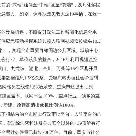
的“末端”延伸至“中端”甚至“前端”，及时化解隐
应急能力。如今，像寻找走失老人这种事情，在这一
的发展机遇，不断提升政法工作智能化信息化水
件应急联动指挥系统共接入联网视频监控镜头10.2
余个），实现全市重要目标周边公共区域、城镇中心
会行业、单位镜头的整合，2016年利用视频监控
渡口、九龙坡、渝北、合川、万州等16个区县开展
集数据信息1.5亿余条、受理流转办理社会矛盾纠
余名网格员在线使用综治系统。重庆市还提出，到
监控覆盖率、联网率达100%，重点行业、领域的重
，新建、改建高清摄像机比例达100%。
下相结合的全市网上行政审批平台，入驻平台的市
家，实现除涉密和涉及公共安全以外的439项所有行
台累计办件量已超过700万件。目前，重庆市社会