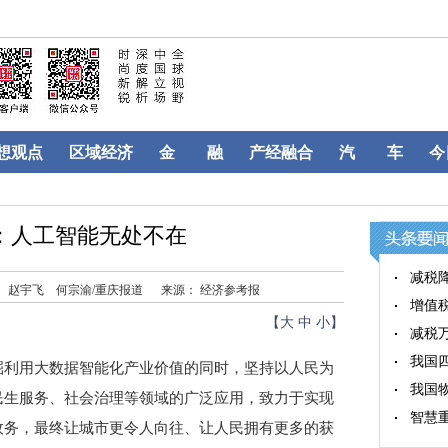
想观点
区域经济
金 融
产经融合
汽 车
今
”：人工智能无处不在
减税
 赵宇飞 何宗渝/重庆报道
来源： 经济参考报
增值
【
大
中
小
】
减税
我国
利用大数据智能化产业价值的同时，坚持以人民为
我国
民生服务、社会治理等领域的广泛应用，致力于实现
智慧
政务，最终让城市更令人向往、让人民拥有更多的获