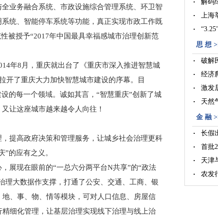
解码
与全业务融合系统、市政设施综合管理系统、环卫智
上海
明系统、智能停车系统等功能，真正实现市政工作既
“3.
范性被授予“2017年中国最具幸福感城市治理创新范
思 想 >
破解
14年8月，重庆就出台了《重庆市深入推进智慧城
经济
，由此拉开了重庆大力加快智慧城市建设的序幕。目
激发
建设的每一个领域。诚如其言，“智慧重庆”创新了城
天然
，又让这座城市越来越令人向往！
金 融 >
长假
，提高政府决策和管理服务，让城乡社会治理更科
首批
庆”的应有之义。
天津
展现在眼前的“一总六分两平台N共享”的“政法
农发
合治理大数据作支撑，打通了公安、交通、工商、银
、地、事、物、情等模块，可对人口信息、房屋信
行精细化管理，让基层治理实现线下治理与线上治