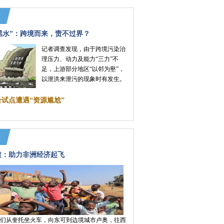
黑水”：跨境而来，责不过界？
记者调查发现，由于跨境污染治
理压力、动力及能力“三力”不
足，上游部分地区“以邻为壑”，
以泄洪来泄污的现象时有发生。
试点遭遇“资源尴尬”
建：助力非洲经济起飞
我们从奎托坐火车，向东可到边境城市卢奥，往西