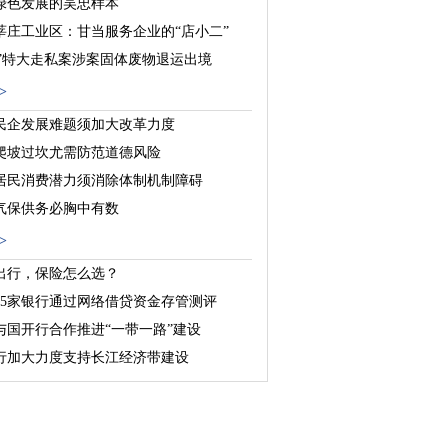
绿色发展的吴忠样本
莘庄工业区：甘当服务企业的“店小二”
25”特大走私案涉案固体废物退运出境
>
民企发展难题须加大改革力度
爬坡过坎尤需防范道德风险
居民消费潜力须消除体制机制障碍
气保供务必胸中有数
>
出行，保险怎么选？
25家银行通过网络借贷资金存管测评
与国开行合作推进“一带一路”建设
行加大力度支持长江经济带建设