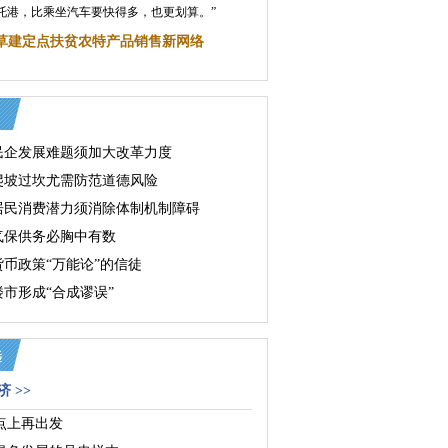
托港，比乘坐汽车要快得多，也更划算。”
草建定点扶贫农特产品销售新网络
民企发展难题须加大改革力度
爬坡过坎尤需防范道德风险
居民消费潜力须消除体制机制障碍
气保供务必胸中有数
货币政策“万能论”的信徒
市形成“合成谬误”
 >>
点上再出发