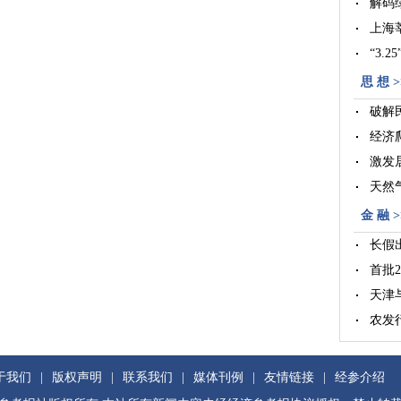
解码
上海
“3.
思 想 >
破解
经济
激发
天然
金 融 >
长假
首批
天津
农发
于我们
|
版权声明
|
联系我们
|
媒体刊例
|
友情链接
|
经参介绍