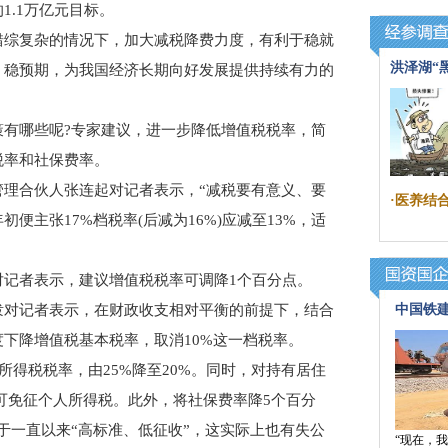
1.1万亿元目标。
综复杂的情况下，加大减税降费力度，有利于稳就
洪泽湖“
、稳预期，为我国经济长期向好发展提供持续有力的
哪些呢?专家建议，进一步降低增值税税率，简
税率和社保费率。
合伙人张连起对记者表示，“减税要有意义、要
·
医养结合
便主张17%档税率(后减为16%)应减至13%，适
者表示，建议增值税税率可调降1个百分点。
对记者表示，在财政收支相对平衡的前提下，结合
中国铁
下降增值税基本税率，取消10%这一档税率。
所得税税率，由25%降至20%。同时，对持有居住
，可免征个人所得税。此外，将社保费率降5个百分
于一直以来“高标准、低征收”，这实际上也有失公
“现在，