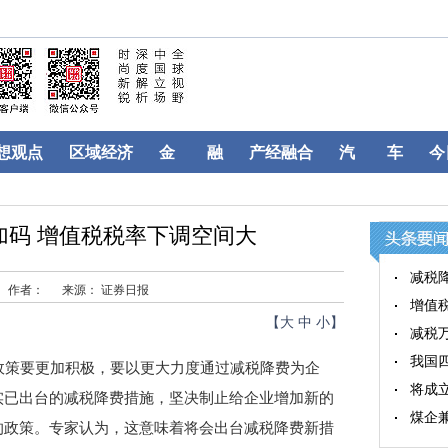
想观点
区域经济
金 融
产经融合
汽 车
今
加码 增值税税率下调空间大
减税
作者：
来源： 证券日报
增值
【
大
中
小
】
减税
我国
策要更加积极，要以更大力度通过减税降费为企
将成
实已出台的减税降费措施，坚决制止给企业增加新的
煤企
的政策。专家认为，这意味着将会出台减税降费新措