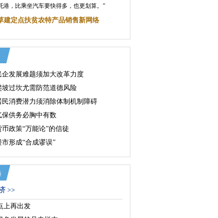
托港，比乘坐汽车要快得多，也更划算。”
草建定点扶贫农特产品销售新网络
民企发展难题须加大改革力度
爬坡过坎尤需防范道德风险
居民消费潜力须消除体制机制障碍
气保供务必胸中有数
货币政策“万能论”的信徒
市形成“合成谬误”
 >>
点上再出发