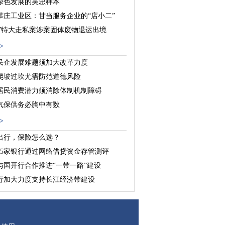
绿色发展的吴忠样本
莘庄工业区：甘当服务企业的“店小二”
25”特大走私案涉案固体废物退运出境
>
民企发展难题须加大改革力度
爬坡过坎尤需防范道德风险
居民消费潜力须消除体制机制障碍
气保供务必胸中有数
>
出行，保险怎么选？
25家银行通过网络借贷资金存管测评
与国开行合作推进“一带一路”建设
行加大力度支持长江经济带建设