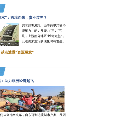
黑水”：跨境而来，责不过界？
记者调查发现，由于跨境污染治
理压力、动力及能力“三力”不
足，上游部分地区“以邻为壑”，
以泄洪来泄污的现象时有发生。
试点遭遇“资源尴尬”
建：助力非洲经济起飞
我们从奎托坐火车，向东可到边境城市卢奥，往西