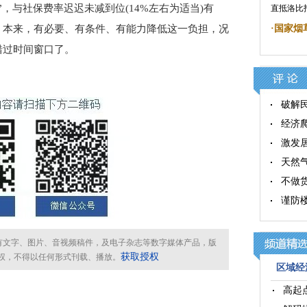
，与社保费率迟迟未减到位(14%左右为适当)有
直抵洛比
。本来，有必要、有条件、有能力降低这一负担，况
·
国家烟
错过时间窗口了。
破解
经济
激发
天然
不做
谨防楼
所有文字、图片、音视频稿件，及电子杂志等数字媒体产品，版
获取授权
权，不得以任何形式刊载、播放。
区域经济
高起