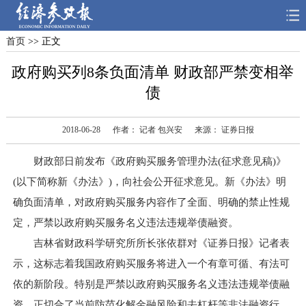
首页
>> 正文
首页
深度
思想
政府购买列8条负面清单 财政部严禁变相举
天天315
财智
读书
债
电子报
2018-06-28
作者： 记者 包兴安
来源： 证券日报
财政部日前发布《政府购买服务管理办法(征求意见稿)》
(以下简称新《办法》)，向社会公开征求意见。新《办法》明
确负面清单，对政府购买服务内容作了全面、明确的禁止性规
定，严禁以政府购买服务名义违法违规举债融资。
吉林省财政科学研究所所长张依群对《证券日报》记者表
示，这标志着我国政府购买服务将进入一个有章可循、有法可
依的新阶段。特别是严禁以政府购买服务名义违法违规举债融
资，正切合了当前防范化解金融风险和去杠杆等非法融资行