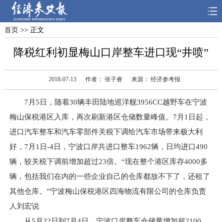
首页
>> 正文
首页
深度
思想
降税红利初显梅山口岸整车进口现“井喷”
天天315
财智
读书
2018-07-13
作者： 张子睿
来源： 经济参考报
电子报
7月5日，随着30辆丰田陆地巡洋舰3956CC越野车在宁波
梅山保税港区入库，再次刷新港区仓储数量峰值。7月1日起，
进口汽车整车和汽车零部件关税下调给汽车市场带来极大利
好，7月1日-4日，宁波口岸共进口整车1962辆，日均进口490
辆，较关税下调前增加超过23倍。“现在整个港区库存4000多
辆，包括我们在内的一些企业自己的仓库都放不下了，还租了
其他仓库。”宁波梅山保税港区四海物流有限公司的仓库负责
人刘宏说
从5月22日到7月4日，宁波口岸整车仓储量增加超2100