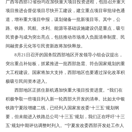
广西等西部12省份均在加快重大项目投资进程，包括召开重大
项目推进会督促项目尽快开工建设，建立重点项目审批绿色通
道，增补重大项目申报，谋划储备一批新项目等。其中，公
路、铁路、民航、水利、能源等基础设施建设仍是重点，吸引
民资参与成为突出亮点，包括推动市场准入负面清单制度、民
间融资多元化等引民资新政将加快释放。
8月21日召开的国务院西部地区开发领导小组会议提出，
突出重点补短板，抓紧推进一批西部急需、符合国家规划的重
大工程建设。国家将加大支持，西部地区也要通过深化改革积
极吸引民间资本进入。
西部地区正抓住新机遇加快重大项目投资进度。“我们在
积极争取一些项目列入新一轮西部大开发的清单。比如太中银
铁路宁夏段增建二线，已经列入国家发改委‘十三五’规划纲
要，但未能进入铁路总公司‘十三五’规划，我们正在呼吁‘十三
五’规划中期评估调整时列入。”宁夏发改委西部开发处工作人