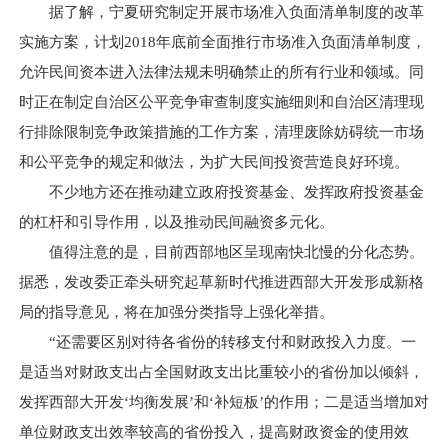
据了解，宁夏研究制定开展市场准入负面清单制度的改革
实施方案，计划2018年底前全面推行市场准入负面清单制度，
允许民间资本进入法律法规未明确禁止的所有行业和领域。同
时正在制定自治区公平竞争审查制度实施细则和自治区清理现
行排除限制竞争政策措施的工作方案，清理废除妨碍统一市场
和公平竞争的规定和做法，为扩大民间投资营造良好环境。
不少地方还在推动建立政府投资基金、发挥政府投资基金
的杠杆和引导作用，以及推动民间融资多元化。
值得注意的是，目前西部地区呈现南快北慢的分化态势。
据悉，发改委正牵头研究起草新时代推进西部大开发形成新格
局的指导意见，将在加强分类指导上强化举措。
“还需要区别对待各省份的转移支付和财政投入力度。一
是适当对财政支出占全国财政支出比重较小的省份加以倾斜，
发挥西部大开发‘均衡发展’和‘补短板’的作用；二是适当增加对
单位财政支出效率较高的省份投入，提高财政资金的使用效