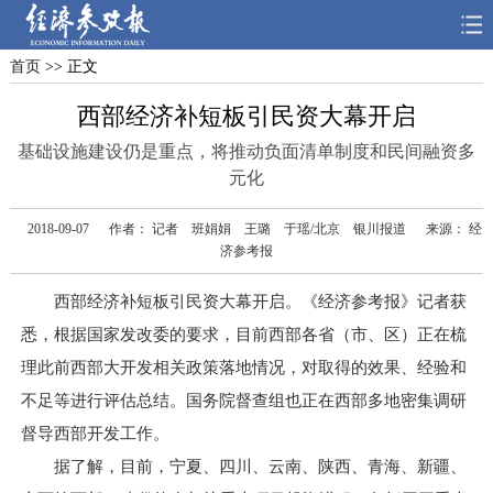
首页
>> 正文
首页
深度
思想
西部经济补短板引民资大幕开启
天天315
财智
读书
基础设施建设仍是重点，将推动负面清单制度和民间融资多
元化
电子报
2018-09-07
作者： 记者 班娟娟 王璐 于瑶/北京 银川报道
来源： 经
济参考报
西部经济补短板引民资大幕开启。《经济参考报》记者获
悉，根据国家发改委的要求，目前西部各省（市、区）正在梳
理此前西部大开发相关政策落地情况，对取得的效果、经验和
不足等进行评估总结。国务院督查组也正在西部多地密集调研
督导西部开发工作。
据了解，目前，宁夏、四川、云南、陕西、青海、新疆、