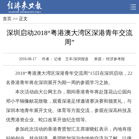
首页
>> 正文
首页
深度
思想
深圳启动2018“粤港澳大湾区深港青年交流
天天315
财智
读书
周”
电子报
2018-08-17
作者： 记者 王丰/深圳报道
来源： 经济参考报
2018“粤港澳大湾区深港青年交流周”15日在深圳启动，22
名香港青年将在深圳展开为期一周的参观学习之旅。
本次活动由大公网主办，期间香港青年将赴莲花山公园向
邓小平铜像献花致敬，观看深港足球邀请赛决赛和颁奖礼，与
深圳本地青年展开文化、体育等方面交流，参观在深高科技及
优秀港资企业、蛇口改革开放纪念馆等。
参加此次活动的香港青贤智汇主席谢晓虹表示，内地有很
好的创业、就业环境，希望能加深与内地的交流与了解，以便