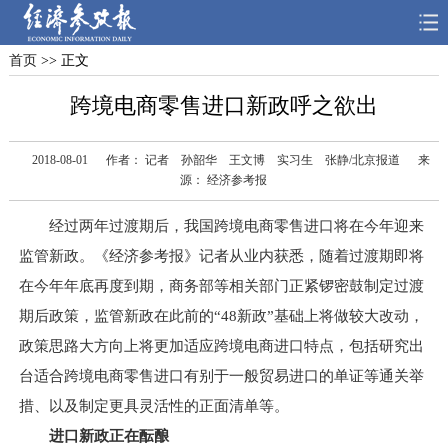
首页
>> 正文
首页
深度
思想
跨境电商零售进口新政呼之欲出
天天315
财智
读书
2018-08-01
作者： 记者 孙韶华 王文博 实习生 张静/北京报道
来
电子报
源： 经济参考报
经过两年过渡期后，我国跨境电商零售进口将在今年迎来
监管新政。《经济参考报》记者从业内获悉，随着过渡期即将
在今年年底再度到期，商务部等相关部门正紧锣密鼓制定过渡
期后政策，监管新政在此前的“48新政”基础上将做较大改动，
政策思路大方向上将更加适应跨境电商进口特点，包括研究出
台适合跨境电商零售进口有别于一般贸易进口的单证等通关举
措、以及制定更具灵活性的正面清单等。
进口新政正在酝酿