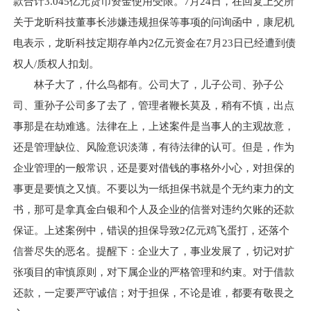
款合计3.045亿元货币资金使用受限。7月24日，在回复上交所
关于龙昕科技董事长涉嫌违规担保等事项的问询函中，康尼机
电表示，龙昕科技定期存单内2亿元资金在7月23日已经遭到债
权人/质权人扣划。
林子大了，什么鸟都有。公司大了，儿子公司、孙子公
司、重孙子公司多了去了，管理者鞭长莫及，稍有不慎，出点
事那是在劫难逃。法律在上，上述案件是当事人的主观故意，
还是管理缺位、风险意识淡薄，有待法律的认可。但是，作为
企业管理的一般常识，还是要对借钱的事格外小心，对担保的
事更是要慎之又慎。不要以为一纸担保书就是个无约束力的文
书，那可是拿真金白银和个人及企业的信誉对违约欠账的还款
保证。上述案例中，错误的担保导致2亿元鸡飞蛋打，还落个
信誉尽失的恶名。提醒下：企业大了，事业发展了，切记对扩
张项目的审慎原则，对下属企业的严格管理和约束。对于借款
还款，一定要严守诚信；对于担保，不论是谁，都要有敬畏之