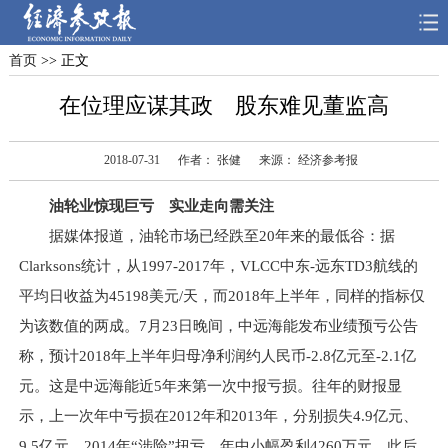
首页
>> 正文
首页
深度
思想
在位理应谋其政 股东难见董监高
天天315
财智
读书
2018-07-31
作者： 张健
来源： 经济参考报
电子报
油轮业惊现巨亏 实业走向需关注
据媒体报道，油轮市场已经跌至20年来的最低谷：据
Clarksons统计，从1997-2017年，VLCC中东-远东TD3航线的
平均日收益为45198美元/天，而2018年上半年，同样的指标仅
为该数值的两成。7月23日晚间，中远海能发布业绩预亏公告
称，预计2018年上半年归母净利润约人民币-2.8亿元至-2.1亿
元。这是中远海能近5年来第一次中报亏损。往年的财报显
示，上一次年中亏损在2012年和2013年，分别损失4.9亿元、
9.5亿元，2014年“涉险”扭亏，年中小幅盈利4260万元，此后