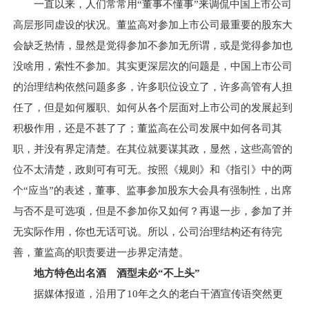
一直以来，人们常常用“董事不懂事”来调侃中国上市公司
高层形同虚设的状况。董监高对参加上市公司最重要的股东大
会缺乏热情，显然是觉得参加不参加无所谓，或是觉得参加也
没啥用，索性不参加。其实更深层次的问题是，中国上市公司
的治理结构依然问题多多，许多职位设立了，许多高管有人担
任了，但是如何履职、如何从各个层面对上市公司的发展起到
积极作用，还是不甚了了；董监高在公司发展中如何各司其
职，并没有界定清楚。在其位就要谋其政，显然，这些高管的
位不太清楚，政则可有可无。按照《规则》和《指引》中的两
个“应当”的表述，董事、监事参加股东大会具有强制性，出席
与否不是可选项，但是不参加你又如何？再退一步，参加了并
无实际作用，你也无话可说。所以，公司治理结构还有待完
善，董监高的职责要进一步界定清楚。
地方特色出名酒 酒型未必“不上头”
据媒体报道，沿用了10年之久的老白干酒宣传语突然更