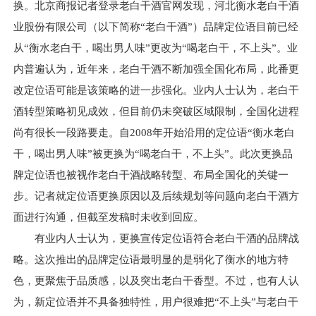
换。北京商报记者登录老白干酒官网发现，河北衡水老白干酒
业股份有限公司（以下简称“老白干酒”）品牌定位语目前已经
从“衡水老白干，喝出男人味”更改为“喝老白干，不上头”。业
内普遍认为，近年来，老白干酒不断加强全国化布局，此番更
改定位语可能是该策略的进一步强化。业内人士认为，老白干
酒转型策略初见成效，但目前仍未突破区域限制，全国化进程
尚有很长一段路要走。自2008年开始沿用的定位语“衡水老白
干，喝出男人味”被更换为“喝老白干，不上头”。此次更换品
牌定位语也被视作老白干酒战略转型、布局全国化的关键一
步。记者就定位语更换原因以及后续规划等问题向老白干酒方
面进行沟通，但截至发稿时未收到回应。
有业内人士认为，更换宣传定位语符合老白干酒的品牌战
略。这次推出的品牌定位语最明显的是弱化了衡水的地方特
色，更聚焦于品质感，以及突出老白干香型。不过，也有人认
为，新定位语并不具备独特性，用户很难把“不上头”与老白干