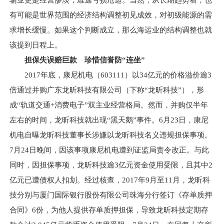
输业更是经营惨淡，难逃亏损厄运。当然，从长期趋势看，也
有可能是世界范围的经济结构调整初见成效，对初级能源的需
求增长缓慢。如果这个判断成立，那么海运业的结构调整也就
该提到日程上。
担保失误赔巨款 珍惜信誉防“连坐”
2017年底，康尼机电（603111）以34亿元的价格溢价逾3
倍通过并购广东龙昕科技有限公司（下称“龙昕科技”），形
成“轨道交通+消费电子”双主业经营格局。然而，并购仅半年
左右的时间，龙昕科技就出现“黑天鹅”事件。6月23日，康尼
机电自曝龙昕科技董事长涉嫌以龙昕科技名义违规担保事项。
7月24日晚间，因该事项康尼机电遭到证监局责令改正。与此
同时，因担保事项，龙昕科技逾3亿元资金使用受限，且其中2
亿元已遭债权人扣划。经过核查，2017年9月至11月，龙昕科
技分别与厦门国际银行股份有限公司珠海分行签订《存单质押
合同》6份，为他人提供存单质押担保，导致龙昕科技定期存