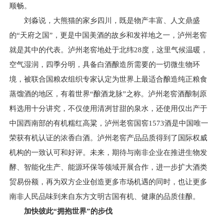
顺畅。
刘淼说，大熊猫的家乡四川，既是物产丰富、人文鼎盛
的“天府之国”，更是中国美酒的故乡和发祥地之一，泸州老窖
就是其中的代表。泸州老窖地处于北纬28度，这里气候温暖，
空气湿润，四季分明，具备白酒酿造所需要的一切微生物环
境，被联合国粮农组织专家认定为世界上最适合酿造纯正粮食
蒸馏酒的地区，有着世界“酿酒龙脉”之称。泸州老窖酒酿制原
料选用十分讲究，不仅使用清冽甘甜的泉水，还使用仅出产于
中国西南部的有机糯红高粱，泸州老窖国窖1573酒是中国唯一
荣获有机认证的浓香白酒。泸州老窖产品品质得到了国际权威
机构的一致认可和好评。未来，期待与南非企业在推进生物发
酵、智能化生产、能源环保等领域开展合作，进一步扩大酒类
贸易份额，再为双方企业创造更多市场机遇的同时，也让更多
南非人民品味到来自东方文明古国有机、健康的品质佳酿。
加快彼此“拥抱世界”的步伐