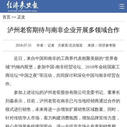
首页
>> 正文
首页
深度
思想
泸州老窖期待与南非企业开展多领域合作
天天315
财智
读书
2018-07-31
作者： 记者 方家喜/北京报道
来源： 经济参考报
电子报
近日，来自中国和南非的工商界代表相聚美丽的“世界春
城”约翰内斯堡，参加中国-南非经贸论坛、2018年金砖国家工
商论坛“中国之夜”等活动，共同探讨和深化中国与南非经贸合
作。
参加上述论坛的泸州老窖股份有限公司党委书记、董事长
刘淼表示，目前，泸州老窖在南非已与当地经销商通过合作的
模式进行销售，未来将进一步增加扩展销售区域数量。同时，
针对传统华人市场，着力构建消费氛围，增加品牌宣传力度，
核心市场筹备组建国窖会，进一步提高市场占有率和销售额。