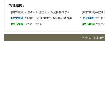
频道精选：
·
·
[财智频道]
天价奇石开价过亿元 谁是价格推手？
[财智频道]
存款返
·
·
[思想频道]
左晓蕾：信贷此时放松调控将前功尽弃
[思想频道]
谢和平
·
·
[读书频道]
《五常学经济》
[读书频道]
投资尽