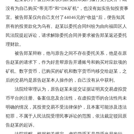
没有为自己购买“蒂克币”和“DK矿机”，也没有如实告知投资事
宜。被告郑某仅向自己支付了44046元的“收益”后，便告知其
所有的投资款化为乌有。赵某以委托合同纠纷为由向福田区人
民法院提起诉讼，请求解除委托合同并要求被告郑某返还委托
理财款。
被告郑某辩称，他与原告之间不存在委托关系，他是在原
告赵某的请求下，作为好意帮原告开通账号和购买对应款项的
矿机、数字货币，已购买的矿机和数字货币均移交给赵某，之
后的交易均是原告赵某本人操作的，自己没有从中获利。
法院经审理认为，原告赵某未提交证据证明其交易虚拟货
币平台的注册、备案信息及合法性，在虚拟货币的合法性尚未
明确的情况，其投资交易不受法律保护，且本案可能涉及违法
犯罪，不属于人民法院受理民事诉讼的范围，依法裁定驳回原
告赵某的起诉。