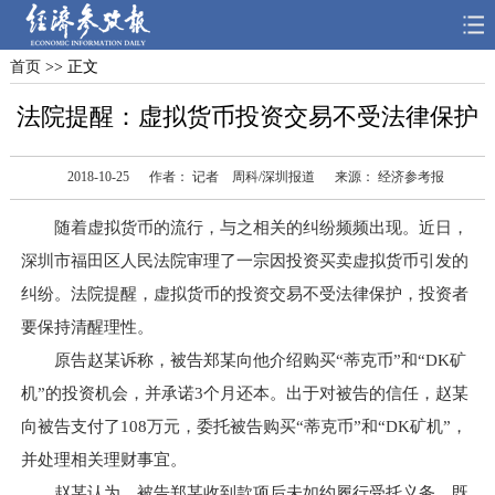
首页
>> 正文
首页
深度
思想
法院提醒：虚拟货币投资交易不受法律保护
天天315
财智
读书
2018-10-25
作者： 记者 周科/深圳报道
来源： 经济参考报
电子报
随着虚拟货币的流行，与之相关的纠纷频频出现。近日，
深圳市福田区人民法院审理了一宗因投资买卖虚拟货币引发的
纠纷。法院提醒，虚拟货币的投资交易不受法律保护，投资者
要保持清醒理性。
原告赵某诉称，被告郑某向他介绍购买“蒂克币”和“DK矿
机”的投资机会，并承诺3个月还本。出于对被告的信任，赵某
向被告支付了108万元，委托被告购买“蒂克币”和“DK矿机”，
并处理相关理财事宜。
赵某认为，被告郑某收到款项后未如约履行受托义务，既