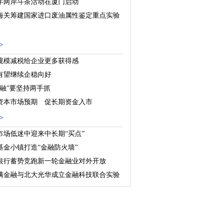
18年两岸斗茶活动在厦门启动
海关筹建国家进口废油属性鉴定重点实验
亿元台湾企业投资项目落户四川
>
规模减税给企业更多获得感
有望继续企稳向好
金融”要坚持两手抓
资本市场预期 促长期资金入市
>
市场低迷中迎来中长期“买点”
基金小镇打造“金融防火墙”
银行蓄势竞跑新一轮金融业对外开放
满金融与北大光华成立金融科技联合实验