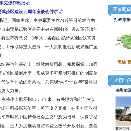
克强作出批示
试验区建设五周年座谈会并讲话
打政策擦
书记、国家主席、中央军委主席习近平日前对自由
设自由贸易试验区是党中央在新时代推进改革开放的
具有里程碑意义。5年来，各自由贸易试验区认真贯
破，工作取得重大进展，一大批制度创新成果推广至
用。
·
“黑油
结评估的基础上，继续解放思想、积极探索，加强
易试验区发展水平，形成更多可复制可推广的制度创
代改革开放的新高地，为实现“两个一百年”奋斗目
献更大力量。
深圳能
强作出批示指出，5年来，有关地方和部门密切
水区”积极探索创新，勇于攻坚克难，在多方面取得
近平新时代中国特色社会主义思想为指导，认真贯彻
理念，更大力度推动自贸试验区改革开放创新。要着
将环保技