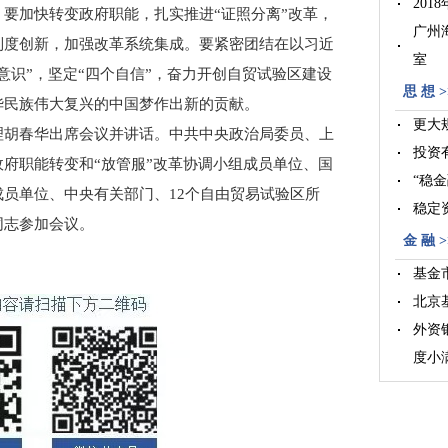
20
要加快转变政府职能，扎实推进“证照分离”改革，
广州
制度创新，加强改革系统集成。要紧密团结在以习近
室
意识”，坚定“四个自信”，奋力开创自贸试验区建设
36
思 想 >
华民族伟大复兴的中国梦作出新的贡献。
更大
胡春华出席会议并讲话。中共中央政治局委员、上
投资
府职能转变和“放管服”改革协调小组成员单位、国
“稳
员单位、中央有关部门、12个自由贸易试验区所
稳定
同志参加会议。
金 融 >
基金
北京
外资
度小
室