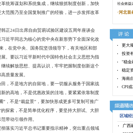
改革统筹谋划和系统集成，继续狠抓制度创新，加快
社会效益
更大范围乃至全国复制推广的经验，进一步发挥改革
·
河北首
正24日出席自由贸易试验区建设五周年座谈会
以习近平同志为核心的党中央在新形势下全面深化改
更大
年来，在党中央、国务院坚强领导下，有关地区和部
投资
进展。要以习近平新时代中国特色社会主义思想为指
“稳金
，继续解放思想、提高认识，牢牢把握制度创新这个
稳定
和高质量发展。
海南
田，不是地方的自留地，要一切服从服务于国家战
CPI
创新的高地，不是优惠政策的洼地，要紧紧依靠制度
圃”，不是“栽盆景”，要加快形成更多可复制可推广
”的探索，不是简单优化程序，要坚持大胆试、大胆
区域经济
示范带动引领作用。
广西
彻落实习近平总书记重要指示精神，突出重点领域