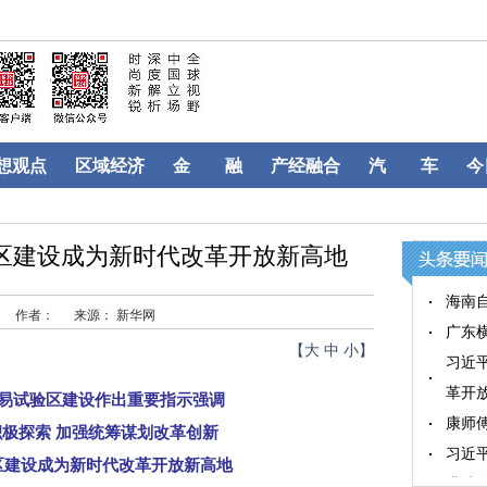
想观点
区域经济
金 融
产经融合
汽 车
今
区建设成为新时代改革开放新高地
海南
作者：
来源： 新华网
广东横
【
大
中
小
】
习近
革开
试验区建设作出重要指示强调
康师
探索 加强统筹谋划改革创新
习近
建设成为新时代改革开放新高地
港珠