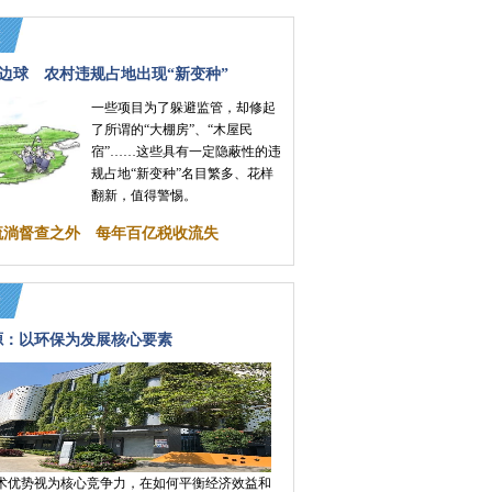
边球 农村违规占地出现“新变种”
一些项目为了躲避监管，却修起
了所谓的“大棚房”、“木屋民
宿”……这些具有一定隐蔽性的违
规占地“新变种”名目繁多、花样
翻新，值得警惕。
”流淌督查之外 每年百亿税收流失
源：以环保为发展核心要素
术优势视为核心竞争力，在如何平衡经济效益和