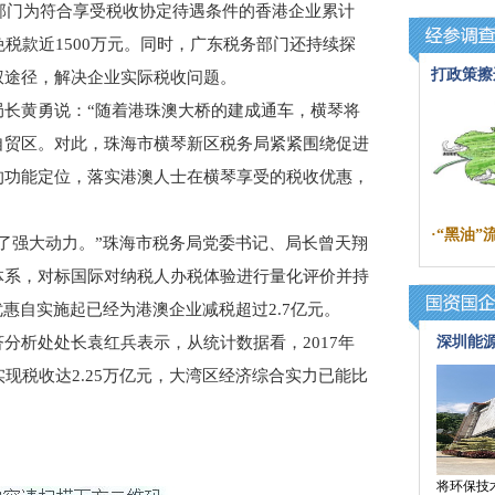
务部门为符合享受税收协定待遇条件的香港企业累计
税款近1500万元。同时，广东税务部门还持续探
打政策擦
权途径，解决企业实际税收问题。
黄勇说：“随着港珠澳大桥的建成通车，横琴将
自贸区。对此，珠海市横琴新区税务局紧紧围绕促进
的功能定位，落实港澳人士在横琴享受的税收优惠，
·
“黑油
强大动力。”珠海市税务局党委书记、局长曾天翔
体系，对标国际对纳税人办税体验进行量化评价并持
惠自实施起已经为港澳企业减税超过2.7亿元。
析处处长袁红兵表示，从统计数据看，2017年
深圳能
现税收达2.25万亿元，大湾区经济综合实力已能比
将环保技