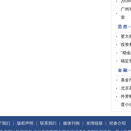
20
广州
室
36
思 想 >
更大
投资
“稳
稳定
金 融 >
基金
北京
外资
度小
室
于我们
|
版权声明
|
联系我们
|
媒体刊例
|
友情链接
|
经参介绍