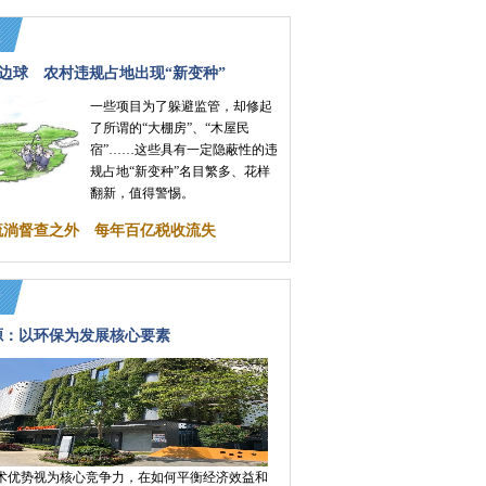
边球 农村违规占地出现“新变种”
一些项目为了躲避监管，却修起
了所谓的“大棚房”、“木屋民
宿”……这些具有一定隐蔽性的违
规占地“新变种”名目繁多、花样
翻新，值得警惕。
”流淌督查之外 每年百亿税收流失
源：以环保为发展核心要素
术优势视为核心竞争力，在如何平衡经济效益和