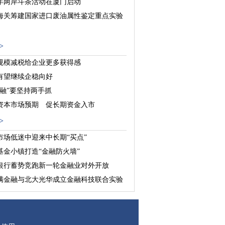
18年两岸斗茶活动在厦门启动
海关筹建国家进口废油属性鉴定重点实验
亿元台湾企业投资项目落户四川
>
规模减税给企业更多获得感
有望继续企稳向好
金融”要坚持两手抓
资本市场预期 促长期资金入市
>
市场低迷中迎来中长期“买点”
基金小镇打造“金融防火墙”
银行蓄势竞跑新一轮金融业对外开放
满金融与北大光华成立金融科技联合实验