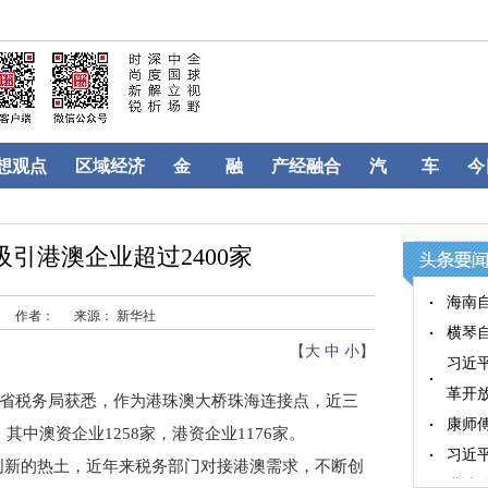
想观点
区域经济
金 融
产经融合
汽 车
今
引港澳企业超过2400家
海南
作者：
来源： 新华社
横琴自
【
大
中
小
】
习近
革开
东省税务局获悉，作为港珠澳大桥珠海连接点，近三
康师
其中澳资企业1258家，港资企业1176家。
习近
新的热土，近年来税务部门对接港澳需求，不断创
港珠