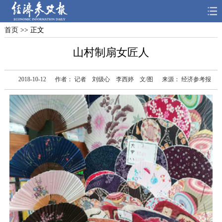
首页
>> 正文
首页
深度
思想
山村制扇女匠人
天天315
财智
读书
2018-10-12
作者： 记者 刘级心 李西婷 文/图
来源： 经济参考报
电子报