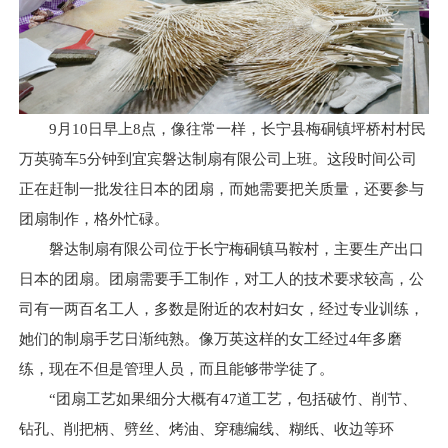
9月10日早上8点，像往常一样，长宁县梅硐镇坪桥村村民
万英骑车5分钟到宜宾磐达制扇有限公司上班。这段时间公司
正在赶制一批发往日本的团扇，而她需要把关质量，还要参与
团扇制作，格外忙碌。
磐达制扇有限公司位于长宁梅硐镇马鞍村，主要生产出口
日本的团扇。团扇需要手工制作，对工人的技术要求较高，公
司有一两百名工人，多数是附近的农村妇女，经过专业训练，
她们的制扇手艺日渐纯熟。像万英这样的女工经过4年多磨
练，现在不但是管理人员，而且能够带学徒了。
“团扇工艺如果细分大概有47道工艺，包括破竹、削节、
钻孔、削把柄、劈丝、烤油、穿穗编线、糊纸、收边等环