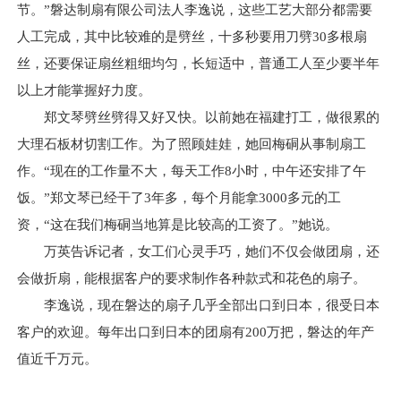
节。”磐达制扇有限公司法人李逸说，这些工艺大部分都需要
人工完成，其中比较难的是劈丝，十多秒要用刀劈30多根扇
丝，还要保证扇丝粗细均匀，长短适中，普通工人至少要半年
以上才能掌握好力度。
郑文琴劈丝劈得又好又快。以前她在福建打工，做很累的
大理石板材切割工作。为了照顾娃娃，她回梅硐从事制扇工
作。“现在的工作量不大，每天工作8小时，中午还安排了午
饭。”郑文琴已经干了3年多，每个月能拿3000多元的工
资，“这在我们梅硐当地算是比较高的工资了。”她说。
万英告诉记者，女工们心灵手巧，她们不仅会做团扇，还
会做折扇，能根据客户的要求制作各种款式和花色的扇子。
李逸说，现在磐达的扇子几乎全部出口到日本，很受日本
客户的欢迎。每年出口到日本的团扇有200万把，磐达的年产
值近千万元。