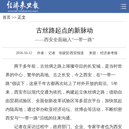
首页
>> 正文
首页
深度
思想
古丝路起点的新脉动
天天315
财智
读书
——西安全面融入“一带一路”
电子报
2018-10-12
作者： 记者 张骏贺/西安报道
来源： 经济参考报
两千多年前，古丝绸之路上璀璨夺目的长安城，是当时世
界的中心，繁华的高地。古之长安，今之西安，在“一带一
路”倡议下，这座千年古都再次站上了对外开放的前沿。5年
来，西安市以现代交通为依托，构建起立体丝绸之路；借助自
由贸易试验区、全面创新改革试验区等多层次平台，加快筑起
内陆高地；通过举办欧亚经济论坛、丝博会等活动，不断织密
西安与“一带一路”沿线的往来沟通。
记者在采访过程中，政府部门、企业、专家学者也为西安