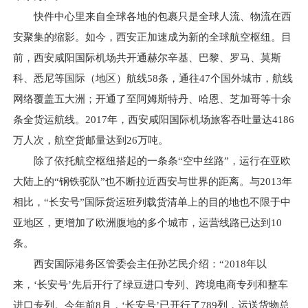
快件中心里来自全球各地的包裹只是全球人流、物流在西
安聚集的缩影。如今，西安正加速成为新的全球航空枢纽。目
前，西安咸阳国际机场共开通赫尔辛基、巴黎、罗马、莫斯
科、悉尼等国际（地区）航线58条，通往47个国外城市，航线
网络覆盖五大洲；开通了至阿姆斯特丹、哈恩、芝加哥等十余
条全货运航线。2017年，西安咸阳国际机场旅客吞吐量达4186
万人次，航空货邮量达到26万吨。
除了依托航空枢纽搭起的一条条“空中丝路”，运行在亚欧
大陆上的“钢铁驼队”也不断拉近西安与世界的距离。与2013年
相比，“长安号”国际货运班列载货清单上的目的地也不限于中
亚地区，更增加了欧洲腹地的多个城市，运营线路已达到10
条。
西安国际港务区管委会主任孙艺民介绍：“2018年以
来，‘长安号’先后开行了绿豆进口专列、跨境电商专列和整车
进口专列。今年前8月，‘长安号’已开行了789列，运送货物总