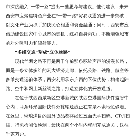
市深度融入“一带一路”提出一些思考与建议。他们建议，未来
西安市应聚焦特色产业在“一带一路”贸易联通的进一步突破，
以文化产业为抓手加快民心相通和资金融通；同时，西安市应
借助建设国家中心城市的契机，练好自身内功，不断增强城市
的对外吸引力和辐射能力。
“多维交通”塑成“立体丝路”
现代丝绸之路不再是两千年前那条驼铃声声的漫漫长路，
而是一条立体多维的宏大经济走廊。依托公路、铁路、航空等
多维交通运输体系，西安利用承东启西的区位优势，构建起陆
路、空中和网上新丝绸之路，打造立体化的开放通道。
在位于陕西西咸新区空港新城的陕西空港国际快件监管中
心内，两条环形国际快件分拣输送线正在有条不紊地忙碌着。
在这里，琳琅满目的国外货品都将经过五面光学扫码、CT机扫
描、行包检测仪检测，最快在两个小时内就能完成通关，送往
千家万户。