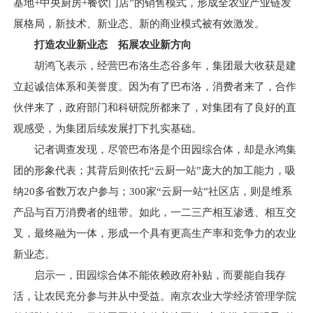
基地+中央厨房+餐饮门店”的销售模式，形成全农业产业链发
展格局，新技术、新业态、新的商业模式被有效激发。
打造农业新业态 拓展农业新方向
胡鸿飞表示，经营巴布洛生态谷多年，集团最大收获是建
立起诚信体系和美誉度。因为有了巴布洛，消费者来了，合作
伙伴来了，政府部门和科研院所都来了，对集团有了良好的直
观感受，为集团后续发展打下扎实基础。
记者调查发现，尽管巴布洛是个田园综合体，却是永鸿集
团的形象代表；其背后则依托“云厨一站”庞大的加工能力，吸
纳20多省数万农户参与；300家“云厨一站”社区店，则是维系
产品与百万消费者的纽带。如此，一二三产相互渗透、相互交
叉，最终融为一体，形成一个具有更高生产率和竞争力的农业
新业态。
启示一，田园综合体不能依赖政府补贴，而要能自我存
活，让农民充分参与并从中受益。南京农业大学经济管理学院