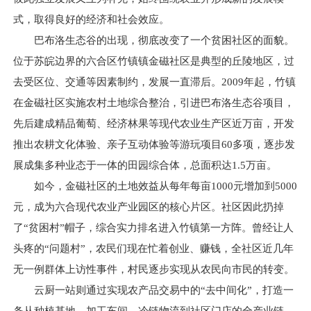
式，取得良好的经济和社会效应。
巴布洛生态谷的出现，彻底改变了一个贫困社区的面貌。
位于苏皖边界的六合区竹镇镇金磁社区是典型的丘陵地区，过
去受区位、交通等因素制约，发展一直滞后。2009年起，竹镇
在金磁社区实施农村土地综合整治，引进巴布洛生态谷项目，
先后建成精品葡萄、经济林果等现代农业生产区近万亩，开发
推出农耕文化体验、亲子互动体验等游玩项目60多项，逐步发
展成集多种业态于一体的田园综合体，总面积达1.5万亩。
如今，金磁社区的土地效益从每年每亩1000元增加到5000
元，成为六合现代农业产业园区的核心片区。社区因此扔掉
了“贫困村”帽子，综合实力排名进入竹镇第一方阵。曾经让人
头疼的“问题村”，农民们现在忙着创业、赚钱，全社区近几年
无一例群体上访性事件，村民逐步实现从农民向市民的转变。
云厨一站则通过实现农产品交易中的“去中间化”，打造一