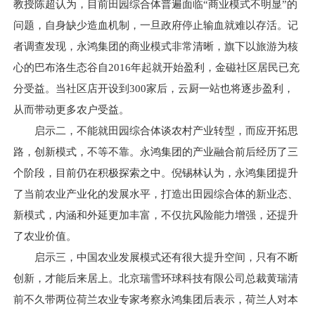
教授陈超认为，目前田园综合体普遍面临“商业模式不明显”的
问题，自身缺少造血机制，一旦政府停止输血就难以存活。记
者调查发现，永鸿集团的商业模式非常清晰，旗下以旅游为核
心的巴布洛生态谷自2016年起就开始盈利，金磁社区居民已充
分受益。当社区店开设到300家后，云厨一站也将逐步盈利，
从而带动更多农户受益。
启示二，不能就田园综合体谈农村产业转型，而应开拓思
路，创新模式，不等不靠。永鸿集团的产业融合前后经历了三
个阶段，目前仍在积极探索之中。倪锡林认为，永鸿集团提升
了当前农业产业化的发展水平，打造出田园综合体的新业态、
新模式，内涵和外延更加丰富，不仅抗风险能力增强，还提升
了农业价值。
启示三，中国农业发展模式还有很大提升空间，只有不断
创新，才能后来居上。北京瑞雪环球科技有限公司总裁黄瑞清
前不久带两位荷兰农业专家考察永鸿集团后表示，荷兰人对本