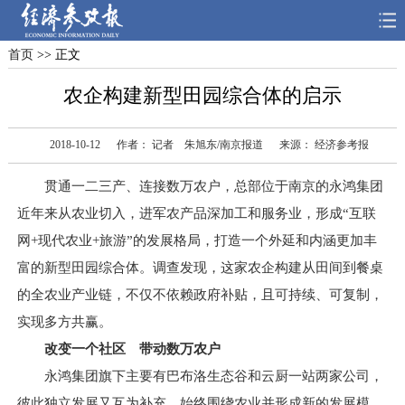
首页
>> 正文
首页
深度
思想
农企构建新型田园综合体的启示
天天315
财智
读书
2018-10-12
作者： 记者 朱旭东/南京报道
来源： 经济参考报
电子报
贯通一二三产、连接数万农户，总部位于南京的永鸿集团
近年来从农业切入，进军农产品深加工和服务业，形成“互联
网+现代农业+旅游”的发展格局，打造一个外延和内涵更加丰
富的新型田园综合体。调查发现，这家农企构建从田间到餐桌
的全农业产业链，不仅不依赖政府补贴，且可持续、可复制，
实现多方共赢。
改变一个社区 带动数万农户
永鸿集团旗下主要有巴布洛生态谷和云厨一站两家公司，
彼此独立发展又互为补充，始终围绕农业并形成新的发展模