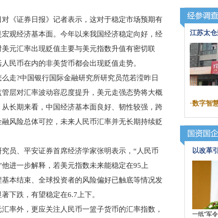
对《证券日报》记者表示，这对于稳定市场预期有
江苏太仓
是宏观经济基本面。今年以来我国经济稳定向好，经
对美元汇率出现贬值主要与美元指数升值有密切联
括人民币在内的非美货币都会出现贬值走势。
走?中国银行国际金融研究所研究员范若滢昨日
监管层对汇率波动容忍度提升，美元走强态势将大概
·
数字智
。从长期来看，中国经济基本面良好、韧性较强，跨
金融风险总体可控，未来人民币汇率并无长期持续贬
员、平安证券首席经济学家张明表示，“人民币
以改革
”他进一步解释，若美元指数未来能稳定在95上
程基本结束、全球投资者的风险偏好已触底等情况发
著下跌，有望稳定在6.7上下。
汇率外，更应关注人民币一篮子货币的汇率指数，
一纸“军