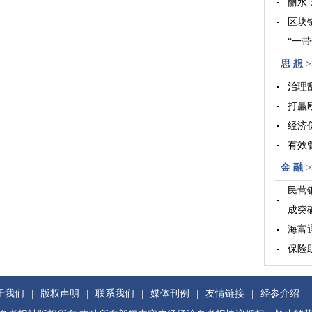
丽水
区块
“一
合作
思 想 >
治理
打赢
经济
有效
金 融 >
民营
成突
海富
保险
兴业
于我们
|
版权声明
|
联系我们
|
媒体刊例
|
友情链接
|
经参介绍