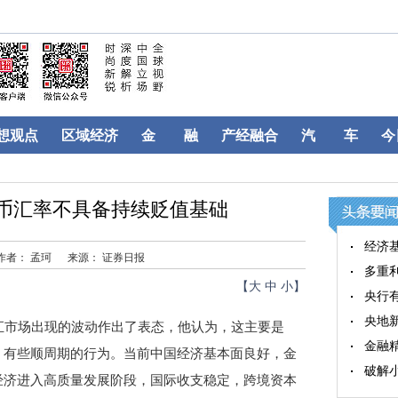
想观点
区域经济
金 融
产经融合
汽 车
今
民币汇率不具备持续贬值基础
经济
作者： 孟珂
来源： 证券日报
多重
【
大
中
小
】
央行
央地
市场出现的波动作出了表态，他认为，这主要是
金融
，有些顺周期的行为。当前中国经济基本面良好，金
破解
经济进入高质量发展阶段，国际收支稳定，跨境资本