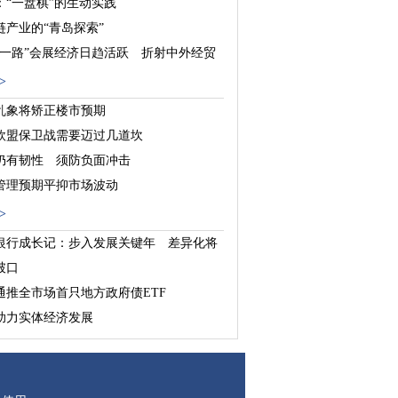
：“一盘棋”的生动实践
链产业的“青岛探索”
带一路”会展经济日趋活跃 折射中外经贸
深化
>
乱象将矫正楼市预期
欧盟保卫战需要迈过几道坎
仍有韧性 须防负面冲击
管理预期平抑市场波动
>
银行成长记：步入发展关键年 差异化将
破口
通推全市场首只地方政府债ETF
助力实体经济发展
北分爱心助力育贤公益基金