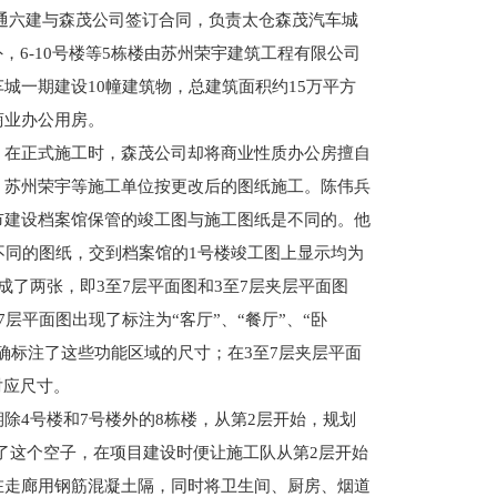
南通六建与森茂公司签订合同，负责太仓森茂汽车城
外，6-10号楼等5栋楼由苏州荣宇建筑工程有限公司
城一期建设10幢建筑物，总建筑面积约15万平方
商业办公用房。
在正式施工时，森茂公司却将商业性质办公房擅自
、苏州荣宇等施工单位按更改后的图纸施工。陈伟兵
市建设档案馆保管的竣工图与施工图纸是不同的。他
不同的图纸，交到档案馆的1号楼竣工图上显示均为
成了两张，即3至7层平面图和3至7层夹层平面图
层平面图出现了标注为“客厅”、“餐厅”、“卧
精确标注了这些功能区域的尺寸；在3至7层夹层平面
对应尺寸。
4号楼和7号楼外的8栋楼，从第2层开始，规划
钻了这个空子，在项目建设时便让施工队从第2层开始
在走廊用钢筋混凝土隔，同时将卫生间、厨房、烟道