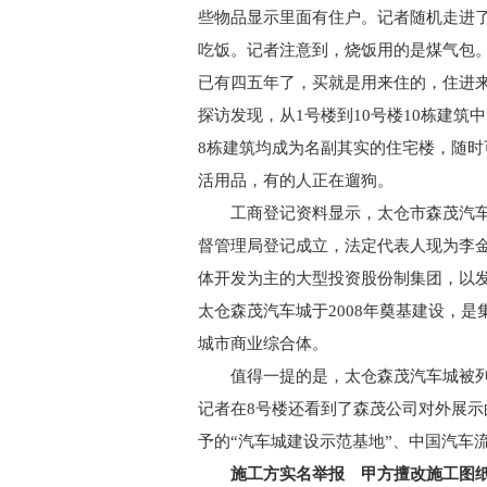
些物品显示里面有住户。记者随机走进了
吃饭。记者注意到，烧饭用的是煤气包
已有四五年了，买就是用来住的，住进
探访发现，从1号楼到10号楼10栋建筑
8栋建筑均成为名副其实的住宅楼，随
活用品，有的人正在遛狗。
工商登记资料显示，太仓市森茂汽车城开
督管理局登记成立，法定代表人现为李
体开发为主的大型投资股份制集团，以发
太仓森茂汽车城于2008年奠基建设，
城市商业综合体。
值得一提的是，太仓森茂汽车城被列为
记者在8号楼还看到了森茂公司对外展
予的“汽车城建设示范基地”、中国汽车
施工方实名举报 甲方擅改施工图