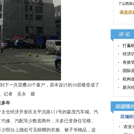
了山西国
·
吴忠仪
打赢
经济
有效
国际
机构
到下一共层叠20个窗户，原本设计的10层楼变成了
新兴
楼。记者 吴永 摄
住多年
仓经济开发区太平北路111号的森茂汽车城。汽
区域经济
了汽修、汽配等少数底商外，大多已变身住宅楼。
农业
少阳台上随处可见晾晒的衣服、被子等物品，这