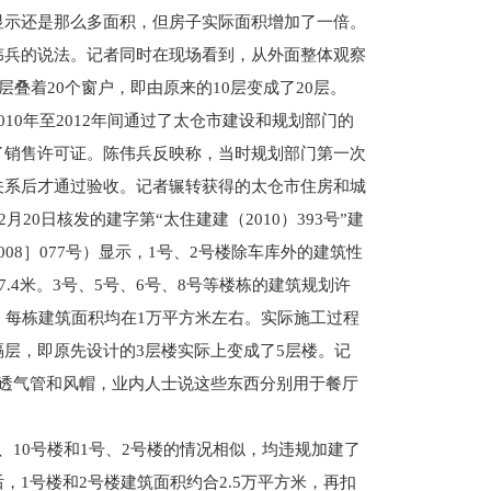
显示还是那么多面积，但房子实际面积增加了一倍。
伟兵的说法。记者同时在现场看到，从外面整体观察
层叠着20个窗户，即由原来的10层变成了20层。
0年至2012年间通过了太仓市建设和规划部门的
了销售许可证。陈伟兵反映称，当时规划部门第一次
关系后才通过验收。记者辗转获得的太仓市住房和城
2月20日核发的建字第“太住建建（2010）393号”建
08］077号）显示，1号、2号楼除车库外的建筑性
7.4米。3号、5号、6号、8号等楼栋的建筑规划许
，每栋建筑面积均在1万平方米左右。实际施工过程
层，即原先设计的3层楼实际上变成了5层楼。记
的透气管和风帽，业内人士说这些东西分别用于餐厅
10号楼和1号、2号楼的情况相似，均违规加建了
，1号楼和2号楼建筑面积约合2.5万平方米，再扣