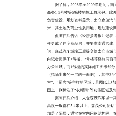
据了解，2008年至2009年期间，
商务1-5号楼等5栋楼的施工总承包。此
负责建设。规划资料显示，太仓森茂汽车
米，其土地为商业性质用地，规划建设
但陈伟兵告诉《经济参考报》记者，
变更成了住宅商品房，并要求南通六建
说，森茂汽车城竣工后提交给太仓市城
向记者提供了1号楼、2号楼等楼栋两份
办公区域，而1号楼的实际施工图纸却分
（指隔出来的一层的平面图），其中3至7
室”、“厨房”等字样的区域，且图纸上
图上，则标注了“衣帽间”等功能区域及
据陈伟兵介绍，太仓森茂汽车城一期除
高度一般都在5.4米以上。森茂公司便
加盖了隔层，通常在室内用钢结构隔、