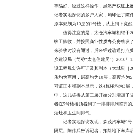
等隔好。经过这样操作，虽然产权证上
记者实地探访的多户人家，均印证了陈
原本规划为10层的1号楼，从上到下竟然
值得注意的是，太仓汽车城相继于201
竣工验收，并按照商业性质办公房核发
来验收时没有通过，后来经过疏通打点
乡建设局（简称“太仓住建局”）2010年1
设工程规划许可证及其副本（太城副［20
质均为商用，层高均为10层，高度均为5
可证正本和副本显示，这4栋楼均为3层
中，这几栋楼从第二层开始分别增加了隔
者在5号楼楼顶看到了一排排排列整齐
烟灶和卫生间排气。
记者实地探访发现，森茂汽车城9号、
隔层。陈伟兵告诉记者，扣除地下车库后