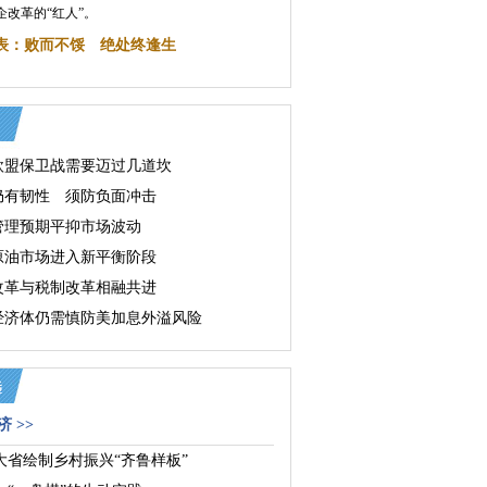
企改革的“红人”。
表：败而不馁 绝处终逢生
欧盟保卫战需要迈过几道坎
仍有韧性 须防负面冲击
管理预期平抑市场波动
原油市场进入新平衡阶段
改革与税制改革相融共进
经济体仍需慎防美加息外溢风险
 >>
大省绘制乡村振兴“齐鲁样板”