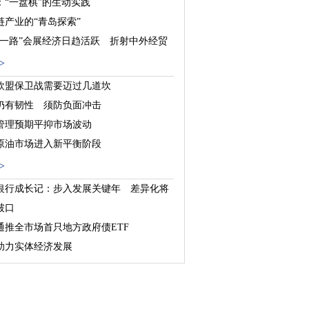
：“一盘棋”的生动实践
链产业的“青岛探索”
带一路”会展经济日趋活跃 折射中外经贸
深化
>
欧盟保卫战需要迈过几道坎
仍有韧性 须防负面冲击
管理预期平抑市场波动
原油市场进入新平衡阶段
>
银行成长记：步入发展关键年 差异化将
破口
通推全市场首只地方政府债ETF
助力实体经济发展
北分爱心助力育贤公益基金