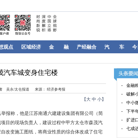
想观点
区域经济
金 融
产经融合
汽 车
今
茂汽车城变身住宅楼
金融
者 吴永/太仓报道
来源： 经济参考报
破解
【
大
中
小
】
中小
下半
举报称，他是江苏南通六建建设集团有限公司（简
扩进
城项目的现场负责人，建设过程中甲方太仓市森茂汽
七成
擅自改变施工图纸，将商业性质的综合体改成了住宅