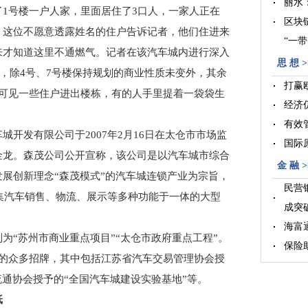
丽水
1号楼一户人家，里面居住了3口人，一家人正在
区块
。这位不愿意透露姓名的住户告诉记者，他们住进来
“一
来才知道这里不通燃气。记者在该汽车城内进行深入
合作
思 想 >
中，除4号、7号楼保持规划的商业性质未变外，其余
打赢
时可见一些住户进出楼栋，有的人手里提着一袋袋生
经济
有效
发有限公司于2007年2月16日在太仓市市场监
国际
金龙。森茂公司公开宣称，该公司是以汽车城市综合
金 融 >
展创新理念“森茂模式”的汽车城连锁产业为宗旨，
民营
是集汽车销售、物流、展示等多种功能于一体的大型
成突
海富
“苏州市商业重点项目”“太仓市政府重点工程”。
保险
示的众多招牌，其中包括江苏省汽车交易管理协会授
兴业
流通协会授予的“全国汽车城建设实验基地”等。
纸