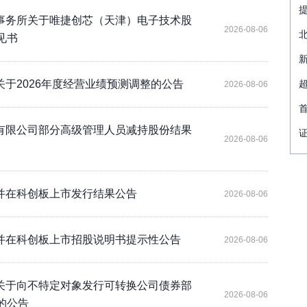
律师事务所关于唯捷创芯（天津）电子技术股
2026-08-06
见书
露关于2026年度经营业绩预测调整的公告
2026-08-06
股份有限公司部分高级管理人员减持股份结果
2026-08-06
股票并在科创板上市发行结果公告
2026-08-06
股票并在科创板上市招股说明书提示性公告
2026-08-06
公司关于向不特定对象发行可转换公司债券部
2026-08-06
的公告