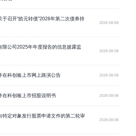
关于召开“皓元转债”2026年第二次债券持
2026-08-06
份有限公司2025年年度报告的信息披露监
2026-08-06
股票并在科创板上市网上路演公告
2026-08-06
票并在科创板上市招股说明书
2026-08-06
公司向特定对象发行股票申请文件的第二轮审
2026-08-06