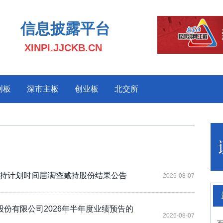
信息披露平台
XINPI.JJCKB.CN
创板
深市主板
创业板
北交所
东减持计划时间届满暨减持股份结果公告
2026-08-07
技股份有限公司2026年半年度业绩预告的
2026-08-07