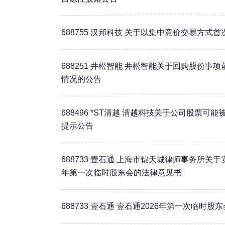
688755 汉邦科技 关于以集中竞价交易方式
688251 井松智能 井松智能关于回购股份
情况的公告
688496 *ST清越 清越科技关于公司股票
提示公告
688733 壹石通 上海市锦天城律师事务所关
年第一次临时股东会的法律意见书
688733 壹石通 壹石通2026年第一次临时股