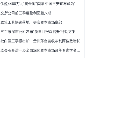
提供超4460万元“黄金腿”保障 中国平安宣布成为“苏超”南通赛区官方合作商
北交所公司前三季度盈利面超八成
新政策工具快速落地 夯实资本市场底部
超三百家深市公司发布“质量回报双提升”行动方案
首批白酒三季报出炉 贵州茅台营收净利两位数增长
证监会召开进一步全面深化资本市场改革专家学者与媒体负责人座谈会