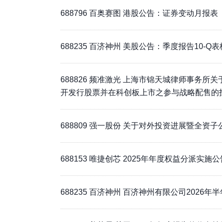
688796 百奥赛图 港股公告：证券变动月报表
688235 百济神州 美股公告：季度报告10-Q表
688826 频准激光 上海市锦天城律师事务
开发行股票并在科创板上市之参与战略配售的
688809 强一股份 关于对外投资进展暨全
688153 唯捷创芯 2025年年度权益分派实施公
688235 百济神州 百济神州有限公司2026