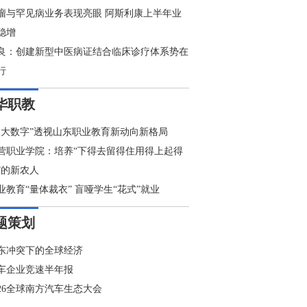
瘤与罕见病业务表现亮眼 阿斯利康上半年业
稳增
良：创建新型中医病证结合临床诊疗体系势在
行
华职教
三大数字”透视山东职业教育新动向新格局
营职业学院：培养“下得去留得住用得上起得
”的新农人
业教育“量体裁衣” 盲哑学生“花式”就业
题策划
东冲突下的全球经济
车企业竞速半年报
026全球南方汽车生态大会