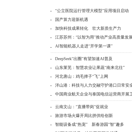
“公立医院运行管理大模型”应用项目启动
国产算力迎新机遇
加快科技成果转化 壮大新质生产力
江苏苏州：“以智为用”推动产业高质量发
AI智能机器人走进“开学第一课”
DeepSeek“出圈”有望加速AI普及
山东莱芜：智慧农业让果蔬“南来北往”
河北唐山：鸡毛掸子“飞”上网
洋山港：科技与人力交融守护港口日常安
中国商业航天企业与泰国电信运营商开展
云南文山：“直播带岗”促就业
旅游市场火爆开局比拼供给创新
智能设备成“热宠” 新春游园“智”趣多