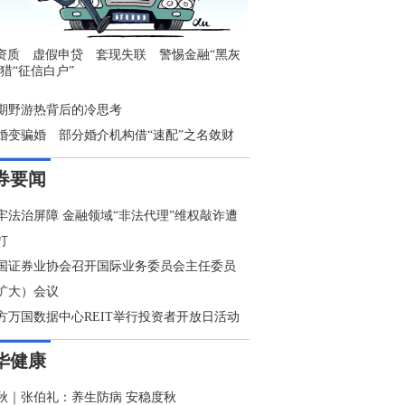
资质 虚假申贷 套现失联 警惕金融“黑灰
围猎“征信白户”
期野游热背后的冷思考
婚变骗婚 部分婚介机构借“速配”之名敛财
券要闻
牢法治屏障 金融领域“非法代理”维权敲诈遭
打
国证券业协会召开国际业务委员会主任委员
扩大）会议
方万国数据中心REIT举行投资者开放日活动
华健康
秋｜张伯礼：养生防病 安稳度秋