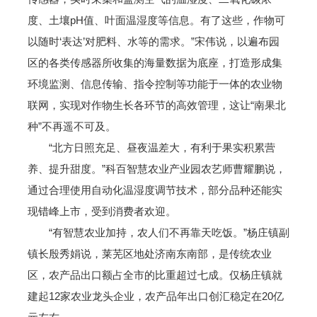
度、土壤pH值、叶面温湿度等信息。有了这些，作物可
以随时‘表达’对肥料、水等的需求。”宋伟说，以遍布园
区的各类传感器所收集的海量数据为底座，打造形成集
环境监测、信息传输、指令控制等功能于一体的农业物
联网，实现对作物生长各环节的高效管理，这让“南果北
种”不再遥不可及。
“北方日照充足、昼夜温差大，有利于果实积累营
养、提升甜度。”科百智慧农业产业园农艺师曹耀鹏说，
通过合理使用自动化温湿度调节技术，部分品种还能实
现错峰上市，受到消费者欢迎。
“有智慧农业加持，农人们不再靠天吃饭。”杨庄镇副
镇长殷秀娟说，莱芜区地处济南东南部，是传统农业
区，农产品出口额占全市的比重超过七成。仅杨庄镇就
建起12家农业龙头企业，农产品年出口创汇稳定在20亿