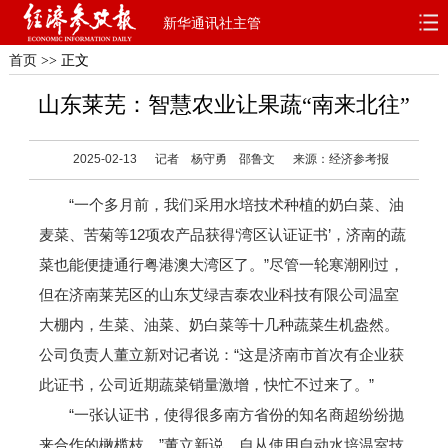
新华通讯社主管
首页
>> 正文
首页
深度
思想
山东莱芜：智慧农业让果蔬“南来北往”
天天315
财智
读书
2025-02-13
记者 杨守勇 邵鲁文
来源：经济参考报
电子报
“一个多月前，我们采用水培技术种植的奶白菜、油
麦菜、苦菊等12项农产品获得‘湾区认证证书’，济南的蔬
菜也能便捷通行粤港澳大湾区了。”尽管一轮寒潮刚过，
但在济南莱芜区的山东艾绿吉泰农业科技有限公司温室
大棚内，生菜、油菜、奶白菜等十几种蔬菜生机盎然。
公司负责人董立新对记者说：“这是济南市首次有企业获
此证书，公司近期蔬菜销量激增，快忙不过来了。”
“一张认证书，使得很多南方省份的知名商超纷纷抛
来合作的橄榄枝。”董立新说，自从使用自动水培温室技