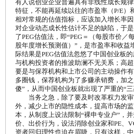
有人说创业企业普遍具有非线性成长规律
特征，不能再延续以往的市盈率（P/E）和
相对常规的估值指标，应该加入增长率因
对企业动态成长性估计不足的缺陷，于是
了PEG估值法，即“PEG＝（每股市价／
股年度增长预测值）”，是市盈率和收益
际结果是PEG估值法忽悠了中国创业板
与机构投资者的推波助澜不无关系；高超
要是与保荐机构和上市公司的主动操作有
多圈钱，保荐机构为了多赚承销费，加之
傻”，从而中国创业板就出现了严重的“三
当务之急，除了要及时改革权力发审
外，减少上市的隐性成本，提高市场的监
本，从制度上设法限制“裸申专业户”，
价、出价行为，设法消除创业家和PE、V
资者回归理性也迫在眉睫，只有这样，中