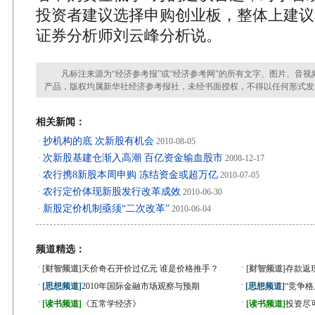
投资者建议选择申购创业板，整体上建议
证券分析师刘云峰分析说。
凡标注来源为“经济参考报”或“经济参考网”的所有文字、图片、音视
产品，版权均属新华社经济参考报社，未经书面授权，不得以任何形式发
相关新闻：
抄机构的底 次新股有机会
·
2010-08-05
次新股基建仓渐入高潮 百亿资金输血股市
·
2008-12-17
农行携8新股本周申购 冻结资金或超万亿
·
2010-07-05
农行定价体现新股发行改革成效
·
2010-06-30
新股定价机制亟须“二次改革”
·
2010-06-04
频道精选：
·
·
[财智频道]
天价奇石开价过亿元 谁是价格推手？
[财智频道]
存款返
·
·
[思想频道]
2010年国际金融市场观察与预期
[思想频道]
“竞争
·
·
[读书频道]
《五常学经济》
[读书频道]
投资尽