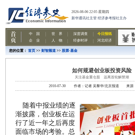
您的位置：
首页
>>
财智频道
>>
股票·基金
如何规避创业板投资风险
关注基金重仓股 远离首轮解禁潮
2010-07-30 作者：记者 吴黎华/北京报道 来
随着中报业绩的逐
渐披露，创业板在运
行了近一年之后再度
面临市场的考验。总