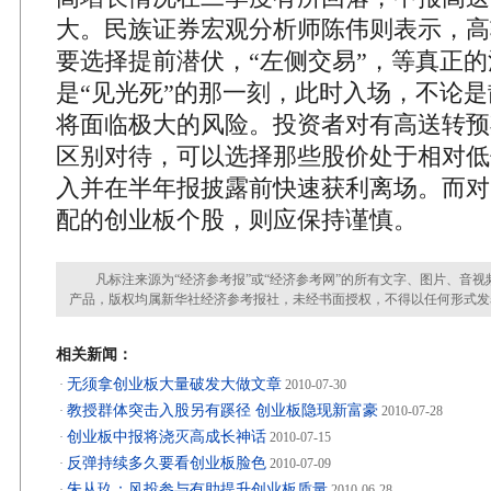
大。民族证券宏观分析师陈伟则表示，高
要选择提前潜伏，“左侧交易”，等真正
是“见光死”的那一刻，此时入场，不论
将面临极大的风险。投资者对有高送转预
区别对待，可以选择那些股价处于相对低
入并在半年报披露前快速获利离场。而对
配的创业板个股，则应保持谨慎。
凡标注来源为“经济参考报”或“经济参考网”的所有文字、图片、音视
产品，版权均属新华社经济参考报社，未经书面授权，不得以任何形式发
相关新闻：
无须拿创业板大量破发大做文章
·
2010-07-30
教授群体突击入股另有蹊径 创业板隐现新富豪
·
2010-07-28
创业板中报将浇灭高成长神话
·
2010-07-15
反弹持续多久要看创业板脸色
·
2010-07-09
朱从玖：风投参与有助提升创业板质量
·
2010-06-28