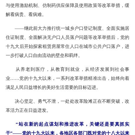
与使用激励机制、仿制药供应保障及使用政策等改革举措，缓
解看病贵、看病难。
——继此前大力推行统一城乡户口登记制度、全面实施居
住证制度、全面解决无户口人员落户问题等改革举措后，党的
十九大后开始探索租赁房屋常住人口在城市公共户口落户，进
一步打破人口自由流动的壁垒和羁绊。
从养老到医疗，从教育到就业，从经济发展到社会事
业……党的十九大以来，一系列改革举措精准出击，始终向着
满足人民日益增长的美好生活需要的目标迈进。
决心坚定、勇气不泄，一处处改革险滩正在不断突破，改
革活力正在日益迸发。
“站在新的起点谋划和推进改革，关键还是要真抓实
干”——党的十九大以来，各地区各部门既对党的十八大以来