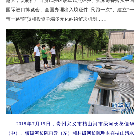
越大；复制推广自贸试验区改革试点经验、抓紧筹备落实中国
国际进口博览会、全国办理出入境证件“只跑一次”、建立“一
带一路”商贸和投资争端多元化纠纷解决机制……
2018年7月15日，贵州兴义市桔山河市级河长葛佳华
（中）、镇级河长陈再云（左）和村级河长陈明君在桔山污水