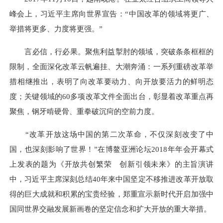
峰会上，习近平主席向世界宣告：“中国改革的领域将更广、
举措将更多、力度将更强。”
言必信，行必果。聚焦利益掣肘的领域，突破条条框框的
限制，全面深化改革云帆遍挂、大潮奔涌：一系列重磅改革举
措相继推出，表明了向改革要动力、向开放要活力的鲜明态
度；关键领域的60多项改革文件全面出台，彰显着改革重点再
聚焦，钢牙啃硬骨、重拳破沉疴的空前力度。
“改革开放这场中国的第二次革命，不仅深刻改变了中
国，也深刻影响了世界！”在博鳌亚洲论坛2018年年会开幕式
上发表的题为《开放共创繁荣 创新引领未来》的主旨演讲
中，习近平主席深刻总结40年来中国坚定不移推进改革开放取
得的巨大成就和积累的宝贵经验，郑重宣示新时代开启加强中
国同世界交融发展新画卷的坚定信念和扩大开放的重大举措。