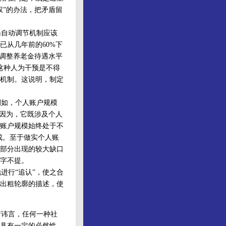
权”的办法，把矛盾留
自动调节机制应该
已从几年前的60%下
续调整养老金待遇水平
这种人为干预是不得
机制。这说明，制定
如，个人账户规模
。因为，它既涉及个人
账户规模始终处于不
成。至于做实个人账
部分出现的较大缺口
字不提。
行“追认”，使之合
出粗轮廓的描述，使
庸讳言，任何一种社
具有一定的必然性。