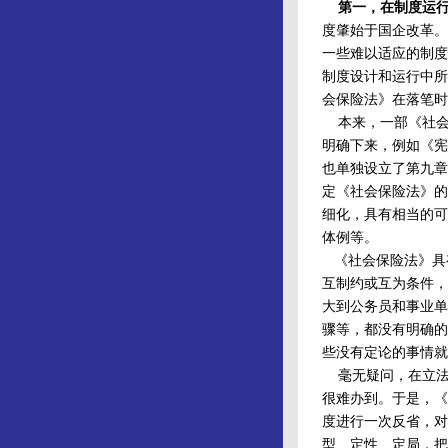
第一，在制度运
度肇始于国企改革。
一些难以适应的制度
制度设计和运行中所
会保险法》在落笔时
本来，一部《社会
明确下来，例如《宪
也单独设立了第九章
定《社会保险法》的
细化，具有相当的可
体例等。
《社会保险法》具
互制约或互为条件，
大到公务员和事业单
骤等，都没有明确的
些没有定论的事情就
毫无疑问，在立法过
很难办到。于是，《
度进行一次反省，对
型、定性、定局，把