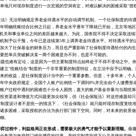
单地只对现存制度进行一次宏观的空洞肯定，对难以解决的困难采取“授
法》无法明确规定养老金待遇水平的自动调节机制。一个社保制度的待遇
97年明确统账结合比例之日起，养老金水平逐年下降就已开始，北京等地区
与机关和事业单位之间的差距越来越大。为此，国务院不得不决定采取连
机制予以干预，今年已是连续第5年上调养老金待遇水平。对待遇水平的
加大了社保基金的财务压力，而且也严重影响了社保制度待遇给付的内生
要想单兵突破解决某一两个困难是办不到，也是不可能的。
题也难有定论，这是因为一些主要制度特点始终处于不得不变动之中。例
建立“统账结合”制度的一个非常重要的制度特征，在立法中应予以明确
来的收益，是社保制度设计当中的一个重要参数。但是，十多年来，个人
05年中央政府规定，全国个人账户比例统一下调到8%并完全由个人缴费形
账户过程中遇到的困难也十分令人困扰，庞大的账户基金存量与当期统筹
投资渠道和增值方式问题更加尖锐等，但《社会保险法》对这些难题却只
度设计者不是统一的情况下，《社会保险法》就只能对现存制度笼统地进
诸多困难，采取授权的办法为执行部门留下空间。同时，对未来的前景做
糊。
博弈过程中，利益格局正在形成，需要极大的勇气才能予以重新理顺。
毋
会集团与政府部门彼此博弈的结果，是特定制度安排下公共选择的产物，