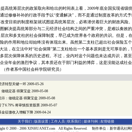
高统筹层次的政策取向和给出的时间表上看，2009年底全国实现省级统筹
通过修修补补的行政手段予以“变通解决”，而不是通过制度改革的方式予
变目前的制度框架就试图提高统筹层次，必将潜伏着巨大的财政风险。在
图解决提高统筹部分与二元经济社会结构之间的严重冲突，是难以奏效的
层次和多支柱的社会保障制度，早已成为世界各个政府的共识。但是，在
险的作用和地位却始终没有体现出来。虽然第二支柱已超出社会保险五个
本大法，在立法中对“社会保障”第二支柱给出一个基本原则是无可厚非的
多层次保障体系的历史进程。不过，业内对这个问题也未达成共识，甚至
企业年金的激烈争议，其本质还在于部门利益的博弈，这是没能达成社会
国社会科学院研究员）
经济转型关键一环
2009-05-26
：做稳定器 得聚宝盆
2009-05-08
启示：做稳定器 得聚宝盆
2009-05-08
了6.79% 将审慎投资股票
2009-05-07
基金征缴收入增幅下降
2009-04-24
关于我们 |
版面设置
|
工作人员
|
联系我们
|
媒体刊例
|
友情链接
right © 2000 - 2006 XINHUANET.com All Rights Reserved. 制作单位：新华通讯