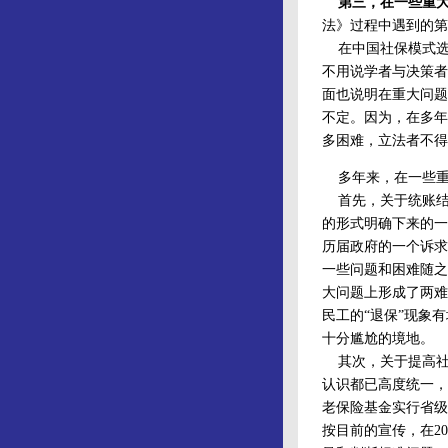
第三，在一些重
法》过程中遇到的第
在中国社保模式选
不用说学者与决策者
面也说明在重大问题
不定。因为，在多年
多困难，立法者不得
多年来，在一些重
首先，关于统账结合
的形式明确下来的一
历届政府的一个诉求
一些问题和困难随之
大问题上形成了两难
民工的“退保”现象
十分尴尬的境地。
其次，关于提高社
认识都已高度统一，
老保险基金实行省级
按目前的宣传，在2