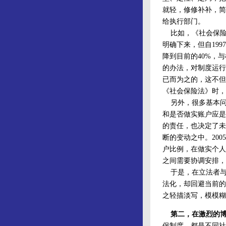
就轻，修修补补，简
给执行部门。
比如，《社会保险
明确下来，但自19
降到目前的40%，
的办法，对制度运行
已而为之的，这不但
《社会保险法》时，
另外，很多基本问
和是否做实账户应是
的责任，也决定了未
断的变动之中。20
户比例，在做实个人
之间需要协调安排，
于是，在立法者与制
法化，却回避当前的
之轻描淡写，模模糊
第二，在激烈的
保制度，都是不同社