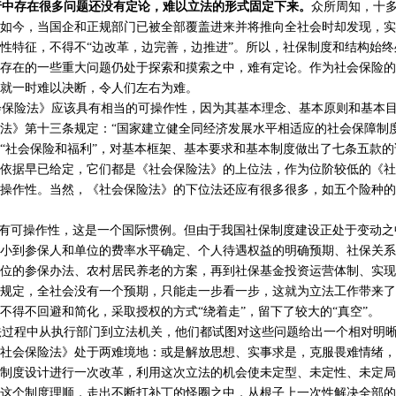
行中存在很多问题还没有定论，难以立法的形式固定下来。
众所周知，十
如今，当国企和正规部门已被全部覆盖进来并将推向全社会时却发现，实
性特征，不得不“边改革，边完善，边推进”。所以，社保制度和结构始
存在的一些重大问题仍处于探索和摸索之中，难有定论。作为社会保险的
就一时难以决断，令人们左右为难。
保险法》应该具有相当的可操作性，因为其基本理念、基本原则和基本目
法》第十三条规定：“国家建立健全同经济发展水平相适应的社会保障制
“社会保险和福利”，对基本框架、基本要求和基本制度做出了七条五款
依据早已给定，它们都是《社会保险法》的上位法，作为位阶较低的《社
操作性。当然，《社会保险法》的下位法还应有很多很多，如五个险种的
有可操作性，这是一个国际惯例。但由于我国社保制度建设正处于变动之
小到参保人和单位的费率水平确定、个人待遇权益的明确预期、社保关系
位的参保办法、农村居民养老的方案，再到社保基金投资运营体制、实现
规定，全社会没有一个预期，只能走一步看一步，这就为立法工作带来了
不得不回避和简化，采取授权的方式“绕着走”，留下了较大的“真空”。
程中从执行部门到立法机关，他们都试图对这些问题给出一个相对明晰的
社会保险法》处于两难境地：或是解放思想、实事求是，克服畏难情绪，
制度设计进行一次改革，利用这次立法的机会使未定型、未定性、未定局
这个制度理顺，走出不断打补丁的怪圈之中，从根子上一次性解决全部的