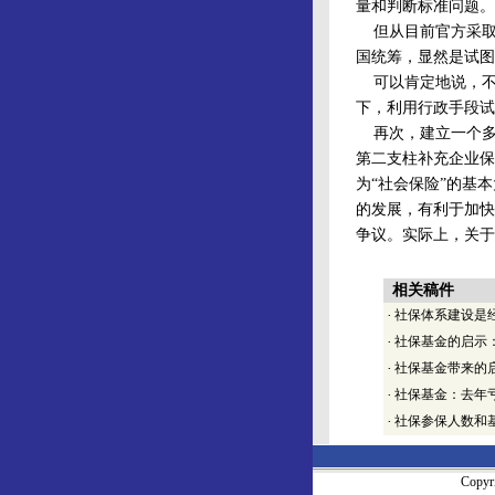
量和判断标准问题。
但从目前官方采取提
国统筹，显然是试图
可以肯定地说，不改
下，利用行政手段试
再次，建立一个多
第二支柱补充企业保
为“社会保险”的基
的发展，有利于加快
争议。实际上，关于
（作者系中
相关稿件
·
社保体系建设是
·
社保基金的启示
·
社保基金带来的
·
社保基金：去年亏
·
社保参保人数和
Copy