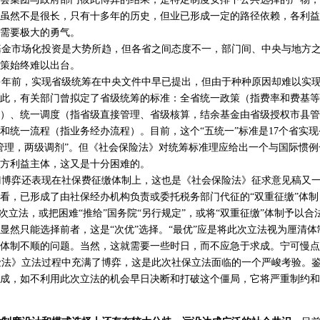
虽然不是很长，只有十多年的历史，但业已形成一定的路径依赖，各利益
需要极大的勇气。
金市场化投资是大势所趋，但各省之间态度不一，部门间、中央与地方之
策始终难以出台。
年前，实现省级统筹在中央文件中早已提出，但由于种种原因却难以实现
此，有关部门曾拟定了省级统筹的标准：全省统一政策（指费率和费基等
）、统一调度（指省级直接管理、省级核算，结余基金由省级授权市县管
和统一流程（指业务经办流程）。目前，这个“五统一”标准是17个省实
管理，两级调剂”。但《社会保险法》对统筹标准理应给出一个与国际惯
方利益主体，这又是十分困难的。
博弈还表现在社保费征缴体制上，这也是《社会保险法》征求意见稿又一
看，已形成了由社保经办机构负责或委托税务部门代征的“双重征缴”体
此次立法，或把困难“推给”国务院“另行规定”，或将“双重征缴”体制予以
显然只能选择前者，这是“次优”选择。“最优”应是将此次立法视为厘清
体制不顺的问题。当然，这就需要一些时日，而不应急于求成。宁可慢点
法》立法过程中充满了博弈，这是此次社保立法面临的一个严峻考验。鉴
成，如不利用此次立法的机会早日决断和打破这个僵局，它将严重制约和