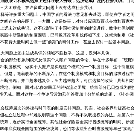
大制度设计和模式选择上还存在较大分歧，远没达成广泛的社会共识。
目
三大困难是，在许多重大问题上没有达成社会共识。
择等许多重大问题上，中国学者的看法与意见相去甚远，即使在学者之间
之间存在的差距了。一方面，这是好事，对分歧应采取百花齐放和百家争
上远未达成共识。这不仅影响了中国社保制度的建设进程，致使社保制度
实践中所遇到的制度困境，已导致其改革步伐停顿下来，这就为制定《社
不花费大量时间去做一些“前期”的研讨工作，甚至去探讨一些基本问题。
大问题上远未达成共识的领域不胜枚举。这里，仅列举几例。
的部分积累制模式及做实个人账户问题的争论。早在十多年前，“统账结
种制度模式，做实个人账户是实现这个模式的一个制度目标，这个制度模
。但是，随着改革的不断深入，在这个制度模式和制度目标的追求过程中
不断涌现，并且越来越复杂，压力越来越大，可供选择的政策工具却相对
境地。例如，面对2亿多农民工的跨省流动困境，统筹部分已日益成为便
有增无减。面对这样一个争论异常激烈但答案却十分简单的难题，《社会
会统筹层次的路径与时间表的制度安排问题。其实，社会各界对提高社会
但在立法过程中却难以明确这个问题，不得不采取授权的办法。如第六十
统筹，逐步实行全国统筹。其他社会保险基金实行省级统筹的时间、步骤
009年底实现全国范围的升级统筹，恐怕等该法出台时省级统筹早已“实现