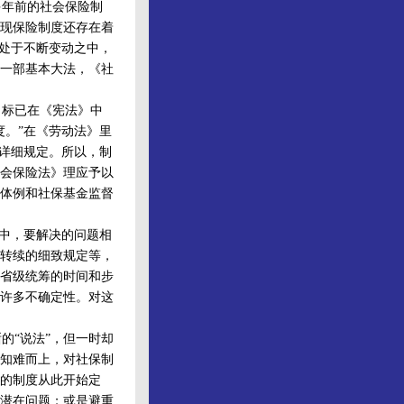
多年前的社会保险制
现保险制度还存在着
终处于不断变动之中，
一部基本大法，《社
标已在《宪法》中
度。”在《劳动法》里
的详细规定。所以，制
会保险法》理应予以
体例和社保基金监督
中，要解决的问题相
转续的细致规定等，
省级统筹的时间和步
许多不确定性。对这
“说法”，但一时却
知难而上，对社保制
的制度从此开始定
潜在问题；或是避重