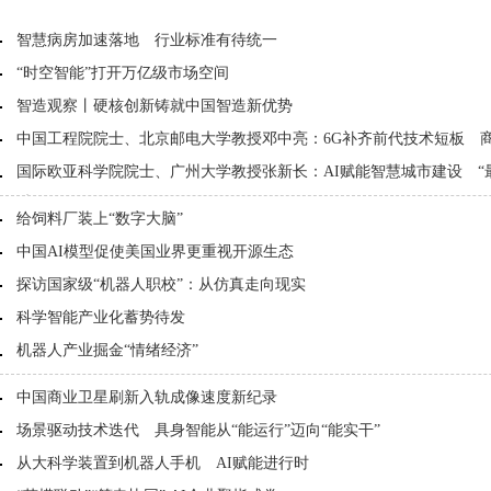
智慧病房加速落地 行业标准有待统一
“时空智能”打开万亿级市场空间
智造观察丨硬核创新铸就中国智造新优势
中国工程院院士、北京邮电大学教授邓中亮：6G补齐前代技术短板 
国际欧亚科学院院士、广州大学教授张新长：AI赋能智慧城市建设 “
键
给饲料厂装上“数字大脑”
中国AI模型促使美国业界更重视开源生态
探访国家级“机器人职校”：从仿真走向现实
科学智能产业化蓄势待发
机器人产业掘金“情绪经济”
中国商业卫星刷新入轨成像速度新纪录
场景驱动技术迭代 具身智能从“能运行”迈向“能实干”
从大科学装置到机器人手机 AI赋能进行时