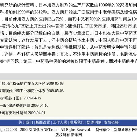
所的统计资料，日本用汉方制剂的生产厂家数由1996年的92家增加到19
154种增加到1999年的2812种。汉方药开始被广泛应用于中老年疾病及慢
，目前使用汉方药的医师已占72%，而其中又有70%的医师用药时间达10
清心丸”基础上开发出的牛黄清心液也打进了国际市场。韩国还对市场上
培，目前绝大部分已经自给自足，且有少量出口。日本也在大建中草药基
专家认为，这样发展下去，洋中药会挤垮本土中药，中国人吃洋中药不再
请遇到了障碍：首先是专利保护审批周期长，从中药发明专利申请的提
，这使一些科研人员望而生畏；其次，不注重中药商标的注册，名牌流失
突”等问题；第三，中药品种保护的对象仅限于中药品种，而对中药的生
药知识产权保护存在五大误区
2009-05-08
查建现代中药工业和商业体系
2009-05-08
港”崛起［图］
2009-04-15
一股”偏爱稳健路线
2009-04-10
衰竭有突破性进展
2009-04-01
关于我们 |
版面设置
|
工作人员
|
联系我们
|
媒体刊例
|
友情链接
right © 2000 - 2006 XINHUANET.com All Rights Reserved. 制作单位：新华通讯
版权所有 新华网