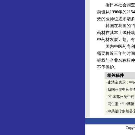
据日本社会调查研究
类也从1996年的2
效的医师也逐渐增多
韩国在我国的“牛黄
药材在其本土试种栽
中药材发展计划。有
国内中医药专利申
需要将近三年的时间
标权与企业名称权冲
不予保护。
相关稿件
·
张清奎表示：中
·
我国开展中药普
·
“中国苏州吴中药
·
同仁堂：“中药第
·
中药治疗多脏器
Copy