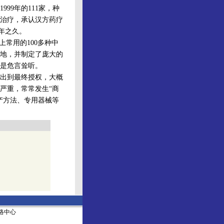
99年的111家，种
性病治疗，承认汉方药疗
年之久。
常用的100多种中
地，并制定了庞大的
是危言耸听。
出到最终授权，大概
严重，常常发生“商
产方法、专用器械等
社网络中心