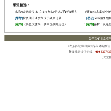
频道精选：
·
·
[财智]
诚信缺失 家乐福超市多种违法手段遭曝光
[财智]
归真堂创业板
·
·
[思想]
投资回升速度取决于融资进展
[思想]
全球债务危机
·
·
[读书]
《历史大变局下的中国战略定位》
[读书]
秦厉：从迷
关于我们
|
版权
经济参考报社版权所有 本站所
新闻线索提供热线：
010-6307437
JJCKB