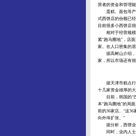
营者的资金和管理能
蛋糕、面包等产品
式西饼店的份额已经
目前很多小西饼店很
相对于经营规模及
紧“跑马圈地”，店
家。在人口密集的居
据高树山介绍，在
家，所以市场还有很
据天津市糕点行业协
十几家资金雄厚的大
目前，韩国的“巴黎
本“跑马圈地”的局
前的36家店。“这
向外埠扩张。”
据分析，西饼业如
同时，业内人士也