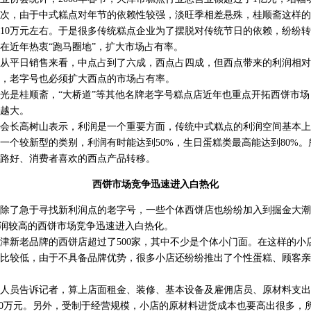
次，由于中式糕点对年节的依赖性较强，淡旺季相差悬殊，桂顺斋这样的
10万元左右。于是很多传统糕点企业为了摆脱对传统节日的依赖，纷纷
在近年热衷“跑马圈地”，扩大市场占有率。
平日销售来看，中点占到了六成，西点占四成，但西点带来的利润相对
，老字号也必须扩大西点的市场占有率。
是桂顺斋，“大桥道”等其他名牌老字号糕点店近年也重点开拓西饼市场
越大。
长高树山表示，利润是一个重要方面，传统中式糕点的利润空间基本上已
一个较新型的类别，利润有时能达到50%，生日蛋糕类最高能达到80%
路好、消费者喜欢的西点产品转移。
西饼市场竞争迅速进入白热化
了急于寻找新利润点的老字号，一些个体西饼店也纷纷加入到掘金大潮
利润较高的西饼市场竞争迅速进入白热化。
新老品牌的西饼店超过了500家，其中不少是个体小门面。在这样的小
比较低，由于不具备品牌优势，很多小店还纷纷推出了个性蛋糕、顾客亲
员告诉记者，算上店面租金、装修、基本设备及雇佣店员、原材料支出
-30万元。另外，受制于经营规模，小店的原材料进货成本也要高出很多，