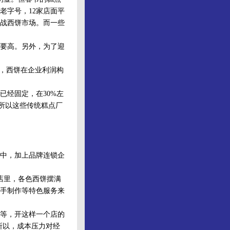
老字号，12家店面平
转战西饼市场。而一些
要高。另外，为了迎
，西饼在企业利润构
经固定，在30%左
。所以这些传统糕点厂
中，加上品牌连锁企
店里，各色西饼摆满
手制作等特色服务来
等，开这样一个店的
所以，成本压力对经