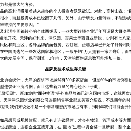
力都是很大的考验。
的高利润吸引着越来越多的个人投资者跃跃欲试。对此，高树山说：“
很小，而且投资成本已经翻了几倍。另外，由于研发力量薄弱，不能形成
难维持的主要原因。”
利润空间都较小的个体西饼店，一些大型连锁企业近年可谓是大展身手
面遍地开花。天津的好利来、津乐园、宾果士等西饼业新锐，少则有七八
民区和商业区，各种品牌的面包房、西饼屋、蛋糕店早已开始了针锋相对
中国周边的一些发达国家和地区，一般平均1万人拥有一家西饼店，而在
大的发展空间，保守测算，3年内，天津的西饼店总数可能增加一倍。
品牌及技术成生存关键
会统计，天津的西饼市场虽然有500多家店面，但是60%的市场份额
型连锁企业所占据，而且这些新力量的野心还不止于此。
贝甜”、新加坡的“面包物语”等外资品牌都已进入国内市场，这就再次
面。天津津乐园饼业有限公司连锁销售事业部支美丽介绍说，不足四年的
36家店对我们来说还不是一个非常理想的市场占有率，到明年我们可能会开
果想形成规模效应，就只有走连锁经营，才会有物流、管理成本等方面
提醒道，连锁企业直接开店，在“圈地”过程中资金链一旦断裂，整个企