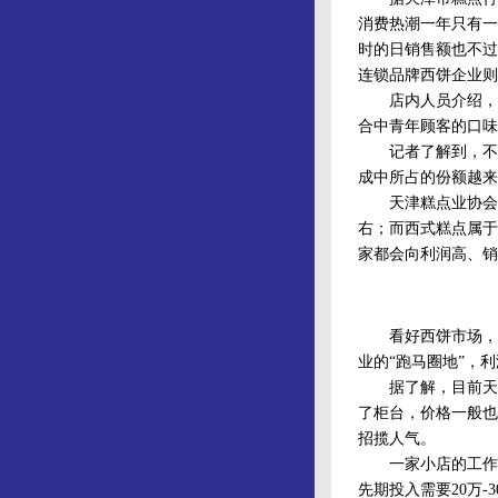
消费热潮一年只有一
时的日销售额也不过
连锁品牌西饼企业则
店内人员介绍，从
合中青年顾客的口味
记者了解到，不光
成中所占的份额越来
天津糕点业协会会
右；而西式糕点属于
家都会向利润高、销
看好西饼市场，除
业的“跑马圈地”，
据了解，目前天津
了柜台，价格一般也
招揽人气。
一家小店的工作人
先期投入需要20万