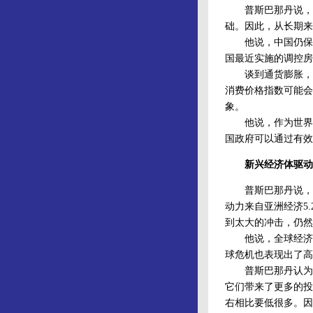
普斯巴那丹说，中
础。因此，从长期来
他说，中国仍保持
国最近实施的调控房
谈到通货膨胀，普
消费价格指数可能会
象。
他说，作为世界最
国政府可以通过有效
新兴经济体驱动
普斯巴那丹说，新
动力来自亚洲经济5
到太大的冲击，仍然
他说，全球经济复
球危机也表现出了高
普斯巴那丹认为，
它们带来了更多的投
右相比要低很多。因