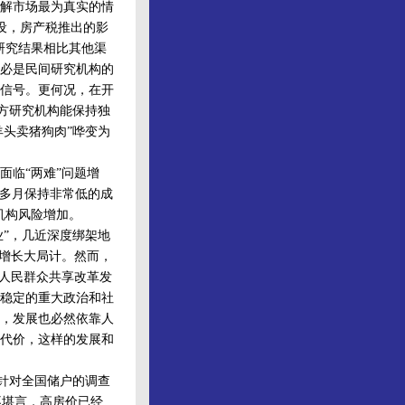
解市场最为真实的情
设，房产税推出的影
研究结果相比其他渠
必是民间研究机构的
信号。更何况，在开
地方研究机构能保持独
羊头卖猪狗肉”哗变为
临“两难”问题增
个多月保持非常低的成
机构风险增加。
”，几近深度绑架地
济增长大局计。然而，
让人民群众共享改革发
稳定的重大政治和社
，发展也必然依靠人
代价，这样的发展和
针对全国储户的调查
苦不堪言，高房价已经