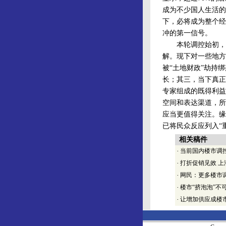
成为不少国人生活的
下，必将成为整个经
冲的第一信号。
本轮调控始初，有专
解。现下对一些地方
被“土地财政”劫持
长；其三，当下真正
专家组成的既得利益
空间和表达渠道，所
应当更值得关注。缘
已将民众反应列入“
相关稿件
·
当前国内楼市调
·
打折促销见效 
·
网民：更多楼市
·
楼市“挤泡泡”不
·
让增加供应成楼