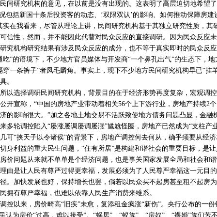
民间研究机构的意见，在以前是没有出现的。这表明了高层迫切地希望了
情况包括新国十条后投资客的动态、‘双限双认’的影响、如何推动保障房建
其实在我看来，尽管从理论上讲，民间研究机构基于其独立研究性质，其
可信性，然而，并不能因此代替对民众反应的直接调研。因为民众反应未
研究机构研究结果有涉及民众反应的成分，也不等于真实即时的民众反应
通吃”的语境下，不少地方官员媒体与开发商“一个鼻孔出气”的生态下，
隔穿一条裤子”者凤毛麟角。事实上，现下不少地方民间研究机构早已“挂
具。
以选择调研民间研究机构，背景目的在于经济形势再度复杂，宏观调控面
公开宣称，“中国的房地产业带动着相关56个上下游行业，房地产持续2
济的影响很大。”加之各地土地交易不活跃致使地方债务问题凸显，金融
轮调控陷入“屡涨屡调屡调屡涨”尴尬怪圈，房地产已然成为“支柱产业
几可“挟天子以令诸侯”的背景下，房地产调控何去何从，确乎须要从经
切身利益的重大民生问题，“住有所居”是构建和谐社会的重要目标，是
房价问题从来就不单单是个经济问题，也是事关国家发展全局和社会和谐
理由是让人民有尊严过得更幸福，发展必须为了人民尊严幸福这一元目的
径。加快发展也好，保持增长也罢，倘若以民众买不起房甚至租不起房为
民拥有尊严幸福，也难以依靠人民生产消费来维系。
以来，房价畸高“旧疾”未愈，复添租金疯涨“新伤”。央行公布的一份
民认为房价“过高，难以接受”。“蜗居”、“蚁族”、“房奴”、“裸婚”族们