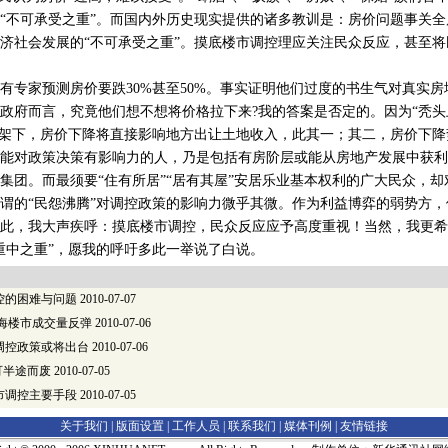
“不可承受之重”。而国内外历史现实提供的诸多教训是：房价问题事关
济社会发展的“不可承受之重”。摸底楼市调控理应关注民众反应，甚至
家预测房价要跌30%甚至50%。事实证明他们过度的书生气对真实房
政府而言，究竟他们想不想将价格拉下来?我的答案是否定的。因为“秃头
绑架下，房价下降将直接影响地方出让土地收入，此其一；其二，房价下降
能对政策决策有影响力的人，乃是包括有房阶层或能从房地产发展中获利
集团。而最须要“住有所居”“居有其屋”安居乐业基本权利的广大民众，
谓的“民怨沸腾”对调控政策的影响力微乎其微。作为利益博弈的弱势方
此，我大声疾呼：摸底楼市调控，民众反应应予高度重视！当然，我更希
重中之重”，愿我的呼吁多此一举说了白说。
控的困难与问题
2010-07-07
上海楼市成交量反弹
2010-07-06
调控政策或将出台
2010-07-06
可半途而废
2010-07-05
市调控主要手段
2010-07-05
关于我们 |
版面设置
|
工作人员
|
联系我们
|
媒体刊例
|
友情链接