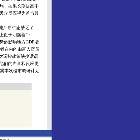
全局，如果长期居高不
将民众反应视为首当其
地产原生态缺乏了
上虱子明摆着”：
势必影响地方GDP增
者在内的由富人官员
却对调控政策缺少话语
，他们的声音和反应更
冀本次楼市调研计划