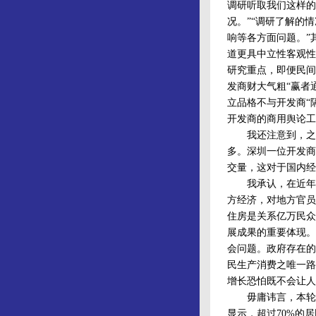
调研听取我们这样的
况。”“调研了解的
响等各方面问题。”
道更具中立性客观性
研究重点，即便民间
发商财大气粗“赢者
立品格不与开发商“
开发商的商用舆论工
我还注意到，之所
多。深圳一位开发商
交量，这对于国内经
我承认，在近年来多
方经济，对地方官员
住房是关系亿万民众
展成果的重要体现。
会问题。政府存在的
民生产消费之唯一路
增长恐怕既不会让人
毋庸讳言，本轮调控
显示，超过70%的居