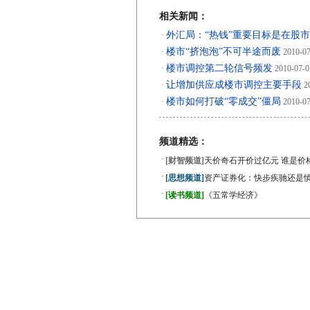
相关新闻：
外汇局：“热钱”重要目标是在股
·
楼市“挤泡泡”不可半途而废
·
2010-07
楼市调控第二轮信号频发
·
2010-07-0
让增加供应成楼市调控主要手段
·
20
楼市如何打破“零成交”僵局
·
2010-07
频道精选：
·
[财智频道]
天价奇石开价过亿元 谁是价
·
[思想频道]
资产证券化：快步疾驰还是
·
[读书频道]
《五常学经济》