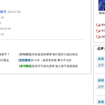
市楼市
2010-07-06
-05
5
10-07-05
-05
·
格推手？
[财智频道]
存款返现赤裸裸 银行揽存大战白热化
·
慎行慢走
[思想频道]
许小年：政府管价格 费力不讨好
·
[读书频道]
投资尽可逆向思维 做人恪守道德底线