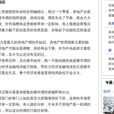
锯战
资源部部长徐绍史明确指出，再过一个季度，房地产全面
楼市调控指明道路，使得拉锯、博弈失去了平衡，将会大大
期、对市场整体走势都将带来一定影响。有人预测这将预示
易量大幅下跌但是房价依然坚挺、价格处于拉锯状态快速进
力度最大的房地产调控开始后，房地产管理国家主要职能
房地产可能全面调整、房价将会下降。作为中央政府主要部
下跌，迄今为止还没有见到过。
形势怎样，无论股市如何，唯一不能动摇的就是楼市调控
为经济金融泡沫破灭风险，而吹大经济金融泡沫的正是楼市
只要走扎实，整个经济发展速度再快风险也不会太大。
话预示着更加密集的楼市调控措施即将出台。
部门的掌门人如此直言大胆预测房价下跌，这将给市场带
带来一定影响。有人据此分析，中央关于房地产新一轮调控
力，所以这次的调控只能往前推。