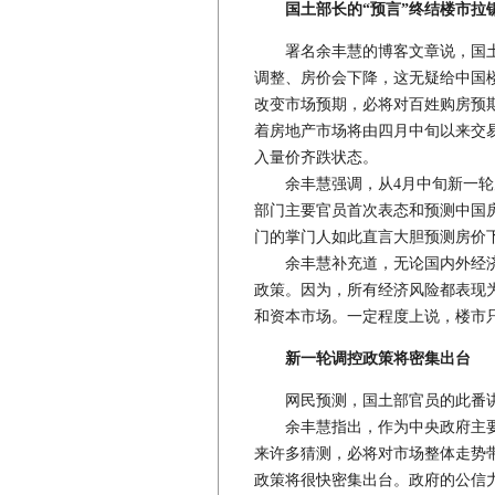
国土部长的“预言”终结楼市拉
署名余丰慧的博客文章说，国土
调整、房价会下降，这无疑给中国
改变市场预期，必将对百姓购房预
着房地产市场将由四月中旬以来交
入量价齐跌状态。
余丰慧强调，从4月中旬新一轮
部门主要官员首次表态和预测中国
门的掌门人如此直言大胆预测房价
余丰慧补充道，无论国内外经济
政策。因为，所有经济风险都表现
和资本市场。一定程度上说，楼市
新一轮调控政策将密集出台
网民预测，国土部官员的此番讲
余丰慧指出，作为中央政府主要
来许多猜测，必将对市场整体走势
政策将很快密集出台。政府的公信