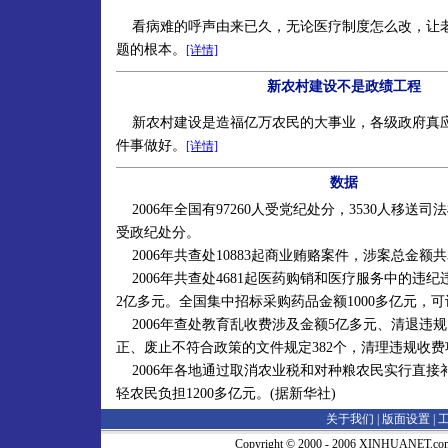
看病难的呼声由来已久，无论医疗制度怎么改，让
题的根本。
[详情]
新农村建设不是政绩工程
新农村建设是造福亿万农民的大事业，各级政府真
件事做好。
[详情]
数据
2006年全国有97260人受党纪处分，3530人移送司法
受政纪处分。
2006年共查处10883起商业贿赂案件，涉案总金额共3
2006年共查处4681起医药购销和医疗服务中的违
2亿多元。全国集中招标采购药品金额1000多亿元，可
2006年查处教育乱收费涉及金额5亿多元、清退违规
正、废止不符合政策的文件规定382个，清理违规收费项
2006年各地通过取消农业税和对种粮农民实行直接
轻农民负担1200多亿元。(据新华社)
关于我们 |
版面设置
|
Copyright © 2000 - 2006 XINHUA