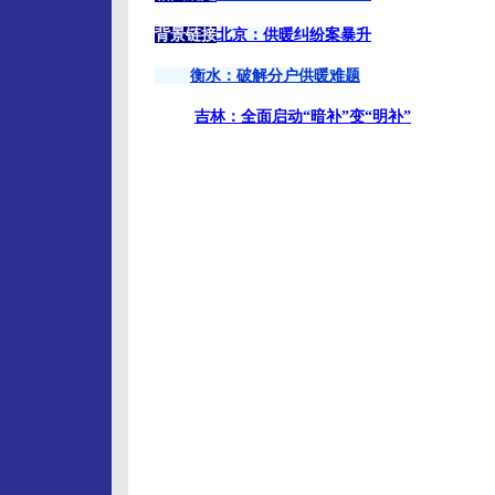
背景链接
北京：供暖纠纷案暴升
衡水：破解分户供暖难题
吉林：全面启动“暗补”变“明补”