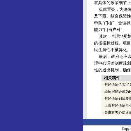
在具体的政策细节上
毋庸置疑，为确保保
及下限。结合保障性
申购“门槛”，合理
能力“门当户对”。
其次，合理地规划确
的招投标过程、项目
民生属性不被异化。
最后，政府还应该
理中心调整制度规划
性的退出机制，确保
相关稿件
·
买经适房也套牢
·
经适房能否成为
·
买经适房到底要
·
上海买经适房至少
·
是谁将夹心层逼
Copy