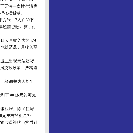
由于无法一次性付清房
获得按揭贷款。
方米、3人户60平
0年还清贷款计算，付
购人月收入大约379
也就是说，月收入至
业主出现无法还贷
房贷款政策，严格遵
已经调整为人均年
下300多元的可支
廉租房。除了住房
0元左右的租金补
实物形式补贴与货币补