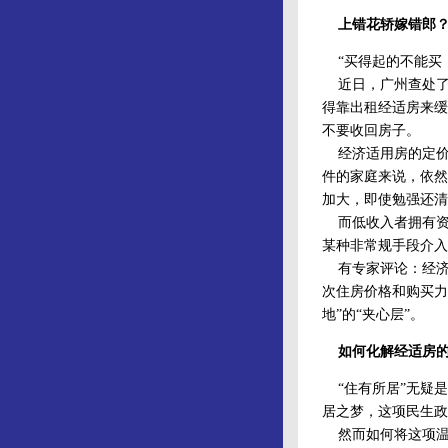
上错花轿嫁错郎
“买得起的不能买，
近日，广州查处了
得靠出租经适房来缓
不要收回房子。
经济适用房的定价
件的家庭来说，依然
加大，即使勉强还清
而低收入者拥有资
某种非常规手段介入
有专家评论：经济适
次住房价格和购买力
地”的“夹心层”。
如何化解经适房
“住有所居”无疑是
居之梦，这项民生政
然而如何将这项温