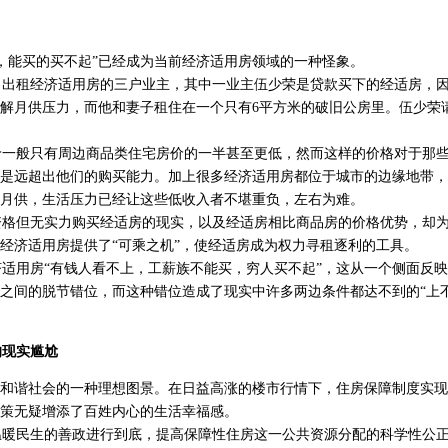
？
能买的买不起”已经成为当前经济适用房领域的一种怪象。
出租经济适用房的三户业主，其中一业主伍少荣是贷款买下的经适房，因
解月供压力，而他和妻子租住在一个只有6平方米的破旧公房里。伍少荣
一般只有周边商品类住宅房价的一半甚至更低，然而这样的价格对于那些
是远超出他们的购买能力。加上很多经济适用房都位于城市的边缘地带，
月供，生活压力已经让这些低收入者不堪重负，左右为难。
格但无实力购买经适房的现实，以及经适房相比商品房的价格优势，却为
经济适用房提供了“可乘之机”，使经适房成为权力寻租逐利的工具。
用房“有钱人看不上，工薪族不能买，穷人买不起”，这从一个侧面反映
之间的脱节错位，而这种错位造成了现实中许多两边条件都达不到的“上
的现实尴尬
和谐社会的一种理想图景。在日益高涨的楼市行情下，住房保障制度实现
策无疑增添了百姓内心的生活幸福感。
暖民生的善政进行到底，提高保障性住房这一公共资源分配的科学性公正