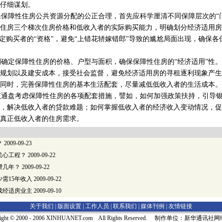
仔细谋划。
障性住房公共资源分配的公正合理，首先应科学厘清不同保障层次的“门
住房三个梯次住房价格和低收入者的实际购买能力，明确划分经济适用房
界定购买者的“资格”，避免“上错花轿嫁错郎”导致的尴尬局面出现，确保
定保障性住房的价格、户型与面积，确保保障性住房的“经济适用”性。
规划以及建安成本，接受社会监督，避免经济适用房的寻租逐利现象产生
同时，完善保障性住房的基本生活配套，尽量减低低收入者的生活成本。
通盘考虑保障性住房的各项配套措施，譬如，如何加强政策扶持，引导银
，解决低收入者的贷款难题；如何掌握低收入者的经济收入变动情况，促
真正低收入者的住房需求。
？
2009-09-23
民心工程？
2009-09-22
攒几年？
2009-09-22
需15年收入
2009-09-22
成经适房业主
2009-09-10
关于我们 |
版面设置
|
工作人员
|
联系我们
|
媒体刊例
|
友情链接
right © 2000 - 2006 XINHUANET.com All Rights Reserved. 制作单位：新华通讯