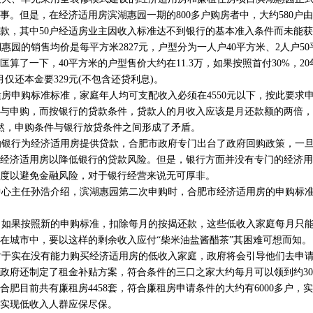
事。但是，在经济适用房滨湖惠园一期的800多户购房者中，大约580户
款，其中50户经适房业主因收入标准达不到银行的基本准入条件而未能
园的销售均价是每平方米2827元，户型分为一人户40平方米、2人户50平
匡算了一下，40平方米的户型售价大约在11.3万，如果按照首付30%，2
仅还本金要329元(不包含还贷利息)。
适房申购标准标准，家庭年人均可支配收入必须在4550元以下，按此要求申
与申购，而按银行的贷款条件，贷款人的月收入应该是月还款额的两倍，
显然，申购条件与银行放贷条件之间形成了矛盾。
银行为经济适用房提供贷款，合肥市政府专门出台了政府回购政策，一旦
经济适用房以降低银行的贷款风险。但是，银行方面并没有专门的经济用
度以避免金融风险，对于银行经营来说无可厚非。
心主任孙浩介绍，滨湖惠园第二次申购时，合肥市经济适用房的申购标准
果按照新的申购标准，扣除每月的按揭还款，这些低收入家庭每月只能剩
在城市中，要以这样的剩余收入应付“柴米油盐酱醋茶”其困难可想而知。
于实在没有能力购买经济适用房的低收入家庭，政府将会引导他们去申请
政府还制定了租金补贴方案，符合条件的三口之家大约每月可以领到约30
合肥目前共有廉租房4458套，符合廉租房申请条件的大约有6000多户，
实现低收入人群应保尽保。