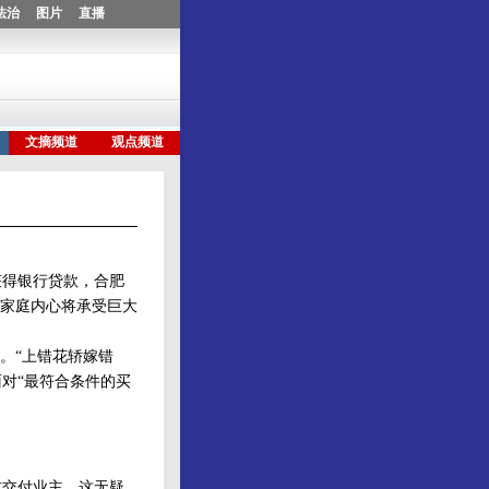
得银行贷款，合肥
户家庭内心将承受巨大
。“上错花轿嫁错
面对“最符合条件的买
交付业主，这无疑