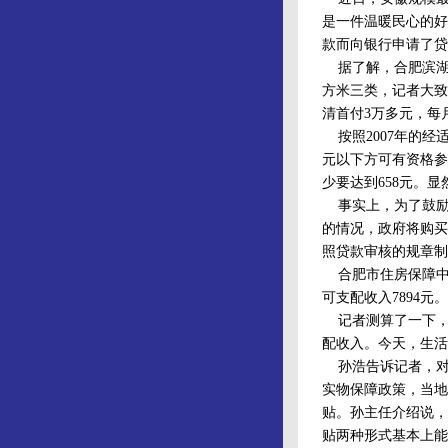
是一件温暖民心的好
款而向银行申请了贷
据了解，合肥滨湖惠
方米三类，记者大致
清首付3万多元，每月
按照2007年的经
元以下方可有资格参
少要达到658元。
事实上，为了鼓励
的情况，政府将购买
照贷款审核的规章制
合肥市住房保障中
可支配收入7894元。
记者测算了一下，如
配收入。今天，生活
孙浩告诉记者，对
实物保障政策，当地
贴。孙主任介绍说，
贴两种形式基本上能