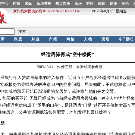
经适房缘何成“空中楼阁”
2009-10-14 作者:王菲 来源:经济参考报
业银行个人贷款最基本的准入条件，近日五十户合肥经适房申购者没能获
将积极努力寻找办法解决这50户的住房问题。尽管如此，不难想象这50
申购成功那天开始日渐清晰的安居梦，或许将与他们失之交臂。
能买的买不起”无疑已经成为当前经济适用房领域的一种令人担忧的怪象
使得经适房仿佛成了“烫手的山芋”，是经适房“门槛”过严还是价格太高？
性住房这一公共资源到底该如何配置，才能发挥其最佳效率？
遇阻
大、率先采用全装修模式建设的经济适用房和廉租住房项目滨湖惠园正式