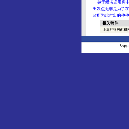
鉴于经济适用房中
出发点无非是为了在
政府为此付出的种种
相关稿件
·
上海经适房面积控
Copy