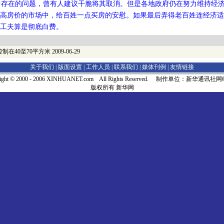
存在的问题，曾有人建议干脆将其取消。但是各地政府仍在努力维持经济
高房价的市场中，给百姓一点买房的安慰。如果最后弄得老百姓连经济适
工夫算是彻底白费。
制在40至70平方米
2009-06-29
关于我们 |
版面设置
|
工作人员
|
联系我们
|
媒体刊例
|
友情链接
right © 2000 - 2006 XINHUANET.com All Rights Reserved. 制作单位：新华通讯
版权所有 新华网