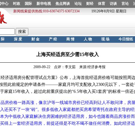
上海买经适房至少需15年收入
2009-09-22 点评：李文茹 来源:经济参考报
经济适用房分配管理试点方案》公布，上海首批经适房价格可能按照周边
算。按照此前规定的申请条件———家庭月均可支配收入2300元以下，一套
于家庭15年收入，超过此前重庆提出的“6.5年收入买1套房”的标准一倍还
商品房价格一路高涨，像京沪等一线城市房价已经高到让人不敢问津，房屋
入还买不了一块“砖”。很多低收入家庭都把买房希望寄托在政府主导的
本为中低收入家庭解决住房困难的经济适用房，如今也随着商品房涨价而
能买得上一套经济适用房，前提还得是不吃不喝不做任何消费。如此经济