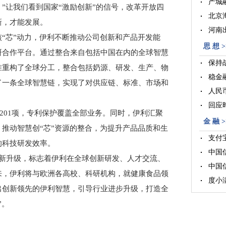
产城
”让我们看到国家“激励创新”的信号，改革开放四
北京
新，才能发展。
河南
芯”动力，伊利不断推动公司创新和产品开发能
思 想 >
研合作平台。通过整合来自包括中国在内的全球智慧
保持
准重构了全球分工，整合包括奶源、研发、生产、物
稳金
了一条全球智慧链，实现了对供应链、标准、市场和
人民
回应
201项，专利保护覆盖全部业务。同时，伊利汇聚
金 融 >
推动智慧创“芯”资源的整合，为提升产品品质和生
支付
的科技研发效率。
中国
升级，标志着伊利在全球创新研发、人才交流、
中国
来，伊利将与欧洲各高校、科研机构，就健康食品领
度小
出创新领先的伊利智慧，引导行业进步升级，打造全
”。