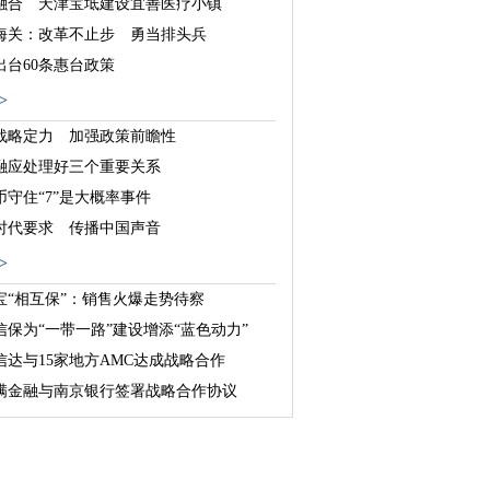
融合 天津宝坻建设宜善医疗小镇
海关：改革不止步 勇当排头兵
出台60条惠台政策
>
战略定力 加强政策前瞻性
融应处理好三个重要关系
币守住“7”是大概率事件
时代要求 传播中国声音
>
宝“相互保”：销售火爆走势待察
信保为“一带一路”建设增添“蓝色动力”
信达与15家地方AMC达成战略合作
满金融与南京银行签署战略合作协议