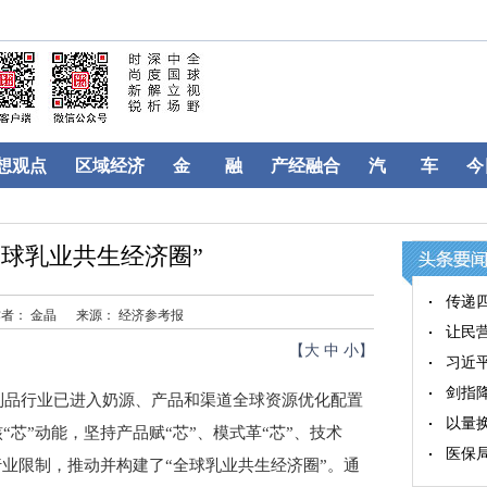
想观点
区域经济
金 融
产经融合
汽 车
今
全球乳业共生经济圈”
传递
者： 金晶
来源： 经济参考报
让民
【
大
中
小
】
习近
剑指
品行业已进入奶源、产品和渠道全球资源优化配置
以量
“芯”动能，坚持产品赋“芯”、模式革“芯”、技术
医保
行业限制，推动并构建了“全球乳业共生经济圈”。通