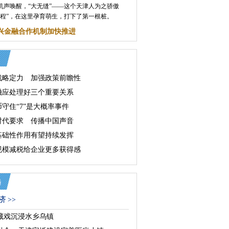
机声唤醒，“大无缝”——这个天津人为之骄傲
工程”，在这里孕育萌生，打下了第一根桩。
兴金融合作机制加快推进
战略定力 加强政策前瞻性
融应处理好三个重要关系
守住“7”是大概率事件
时代要求 传播中国声音
基础性作用有望持续发挥
规模减税给企业更多获得感
 >>
藏戏沉浸水乡乌镇