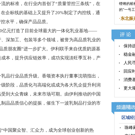
流的标准，在行业内首创了“质量管控三条线”，在
铿锵的桩
的“一号
，在企标线的基础上又提升了20%制定了内控线，通
·
东北振
管控水平，确保产品品质。
0亿元打造了目前全球最大的一体化乳业基地——
产、深加工、包装等多个领域，被誉为高品质乳业的
保持
品质朋友圈”进一步扩大。伊利联手来自优质奶源基
稳金
链成本，提升供应链效率，成功实现淡旺季互补，产
人民币
回应
乳品行业品质升级。香颂资本执行董事沈萌指出，
消费
升级阶段，品质化与高端化或成为各大乳企提升利润
更大
品受到大众青睐，未来市场可期。由伊利推动的中国
乳制品品质信心的提振，催生下一波乳制品行业的市
区域经济
珠峰
中国聚众智、汇众力，成为全球创业创新的热