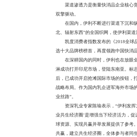
渠道渗透力是衡量快消品企业核心竞
双擎驱动。
在国内，伊利不断进行渠道下沉和纵深
北、辐射东西”的全国织网，使伊利渠道
凯度消费者指数发布的《2018全球
选十大品牌榜榜首，再度领跑中国快消
在深耕国内的同时，伊利也在放眼全球。近
淋成功打开印尼市场，登陆东南亚。标
后，已成功开启抢滩国际市场的按钮，
战略布局。作为国内乳企进军海外市场
业丝路”。
资深乳业专家陈瑜表示，“伊利发挥龙
业共生经济圈’是增强当下经济活力，促
球资源、实现共赢并举发展提供了参考
共赢，建立共生经济圈，全体参与者同