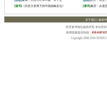
[思想]
夏斌：人民币汇率不能一浮了之
[思想]
刘宇：转型
·
·
[读书]
《历史大变局下的中国战略定位》
[读书]
秦厉：从迷
关于我们
|
版权
经济参考报社版权所有 本站所
新闻线索提供热线：
010-6307437
Copyright 2000-2010 XINHU