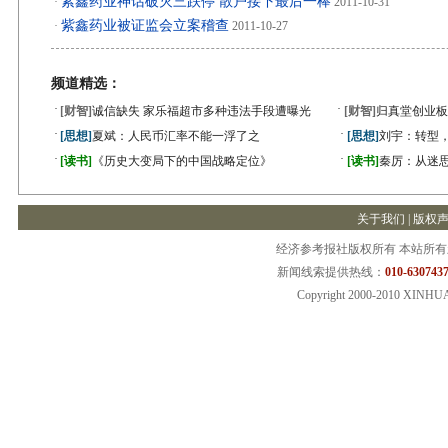
紫鑫药业神话破灭三跌停 散户接下最后一棒
·
2011-10-31
紫鑫药业被证监会立案稽查
·
2011-10-27
频道精选：
·
·
[财智]
诚信缺失 家乐福超市多种违法手段遭曝光
[财智]
归真堂创业板
·
·
[思想]
夏斌：人民币汇率不能一浮了之
[思想]
刘宇：转型
·
·
[读书]
《历史大变局下的中国战略定位》
[读书]
秦厉：从迷
关于我们
|
版权
经济参考报社版权所有 本站所
新闻线索提供热线：
010-6307437
Copyright 2000-2010 XINHU